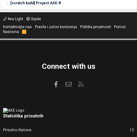
[scratch build] Project AXE-R
Axe Light
Srpski
Kontaktirajte nas
Pravila i uslovi korišćenja
Politika privatnosti
Pomoć
Naslovna
R
S
S
Connect with us
Facebook
Kontaktirajte nas
RSS
Statistika prisutnih
Prisutno članova
12