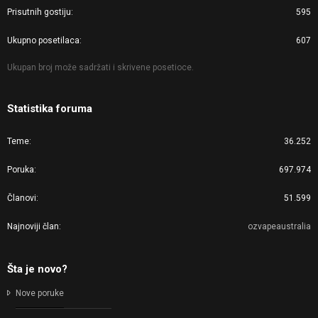
Prisutnih gostiju
595
Ukupno posetilaca
607
Ukupan broj može sadržati i skrivene posetioce.
Statistika foruma
Teme
36.252
Poruka
697.974
Članovi
51.599
Najnoviji član
ozvapeaustralia
Šta je novo?
Nove poruke