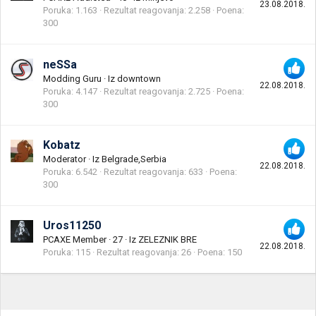
23.08.2018.
Poruka
1.163
Rezultat reagovanja
2.258
Poena
300
neSSa
Modding Guru
·
Iz
downtown
22.08.2018.
Poruka
4.147
Rezultat reagovanja
2.725
Poena
300
Kobatz
Moderator
·
Iz
Belgrade,Serbia
22.08.2018.
Poruka
6.542
Rezultat reagovanja
633
Poena
300
Uros11250
PCAXE Member
·
27
·
Iz
ZELEZNIK BRE
22.08.2018.
Poruka
115
Rezultat reagovanja
26
Poena
150