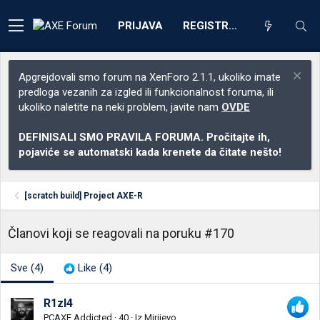
PRIJAVA
REGISTRACIJA
Apgrejdovali smo forum na XenForo 2.1.1, ukoliko imate
predloga vezanih za izgled ili funkcionalnost foruma, ili
ukoliko naletite na neki problem, javite nam
OVDE
DEFINISALI SMO PRAVILA FORUMA. Pročitajte ih,
pojaviće se automatski kada krenete da čitate nešto!
[scratch build] Project AXE-R
Članovi koji se reagovali na poruku #170
Sve
(4)
Like
(4)
R1zl4
PCAXE Addicted
·
40
·
Iz
Mirijevo