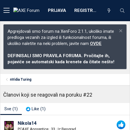
PRIJAVA
REGISTRACIJA
Apgrejdovali smo forum na XenForo 2.1.1, ukoliko imate
predloga vezanih za izgled ili funkcionalnost foruma, ili
ukoliko naletite na neki problem, javite nam
OVDE
DEFINISALI SMO PRAVILA FORUMA. Pročitajte ih,
pojaviće se automatski kada krenete da čitate nešto!
nVidia Turing
Članovi koji se reagovali na poruku #22
Sve
(1)
Like
(1)
Nikola14
PCAXE Apprentice
·
33
·
Iz
Beograd