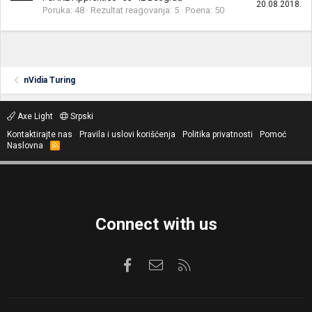
20.08.2018.
Poruka
48
Rezultat reagovanja
5
Poena
50
nVidia Turing
Axe Light
Srpski
Kontaktirajte nas
Pravila i uslovi korišćenja
Politika privatnosti
Pomoć
Naslovna
R
S
S
Connect with us
Facebook
Kontaktirajte nas
RSS