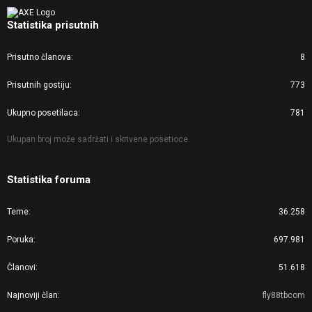
Statistika prisutnih
Prisutno članova
8
Prisutnih gostiju
773
Ukupno posetilaca
781
Ukupan broj može sadržati i skrivene posetioce.
Statistika foruma
Teme
36.258
Poruka
697.981
Članovi
51.618
Najnoviji član
fly88tbcom