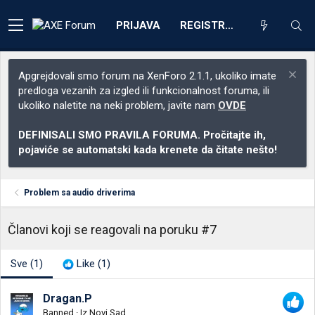
PRIJAVA
REGISTRACIJA
Apgrejdovali smo forum na XenForo 2.1.1, ukoliko imate
predloga vezanih za izgled ili funkcionalnost foruma, ili
ukoliko naletite na neki problem, javite nam
OVDE
DEFINISALI SMO PRAVILA FORUMA. Pročitajte ih,
pojaviće se automatski kada krenete da čitate nešto!
Problem sa audio driverima
Članovi koji se reagovali na poruku #7
Sve
(1)
Like
(1)
Dragan.P
Banned
·
Iz
Novi Sad