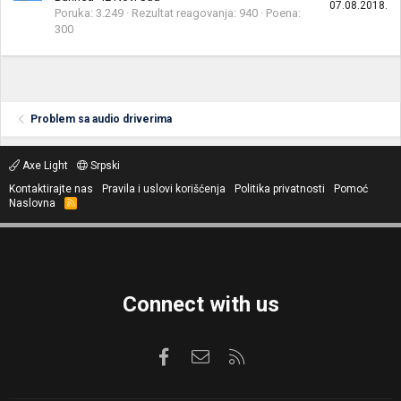
07.08.2018.
Poruka
3.249
Rezultat reagovanja
940
Poena
300
Problem sa audio driverima
Axe Light
Srpski
Kontaktirajte nas
Pravila i uslovi korišćenja
Politika privatnosti
Pomoć
Naslovna
R
S
S
Connect with us
Facebook
Kontaktirajte nas
RSS