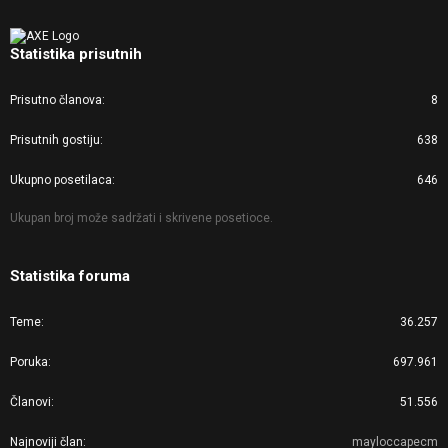
Statistika prisutnih
Prisutno članova
8
Prisutnih gostiju
638
Ukupno posetilaca
646
Ukupan broj može sadržati i skrivene posetioce.
Statistika foruma
Teme
36.257
Poruka
697.961
Članovi
51.556
Najnoviji član
mayloccapecm