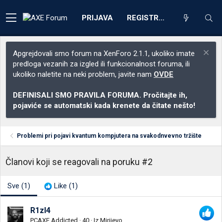
PRIJAVA
REGISTRACIJA
Apgrejdovali smo forum na XenForo 2.1.1, ukoliko imate
predloga vezanih za izgled ili funkcionalnost foruma, ili
ukoliko naletite na neki problem, javite nam
OVDE
DEFINISALI SMO PRAVILA FORUMA. Pročitajte ih,
pojaviće se automatski kada krenete da čitate nešto!
Problemi pri pojavi kvantum kompjutera na svakodnvevno tržište
Članovi koji se reagovali na poruku #2
Sve
(1)
Like
(1)
R1zl4
PCAXE Addicted
·
40
·
Iz
Mirijevo