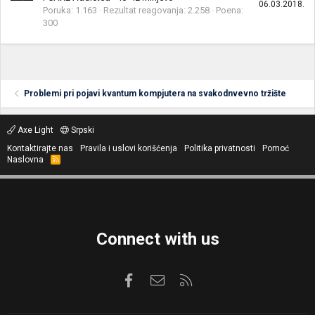
06.03.2018.
Poruka
1.163
Rezultat reagovanja
2.258
Poena
300
Problemi pri pojavi kvantum kompjutera na svakodnvevno tržište
Axe Light
Srpski
Kontaktirajte nas
Pravila i uslovi korišćenja
Politika privatnosti
Pomoć
Naslovna
R
S
S
Connect with us
Facebook
Kontaktirajte nas
RSS