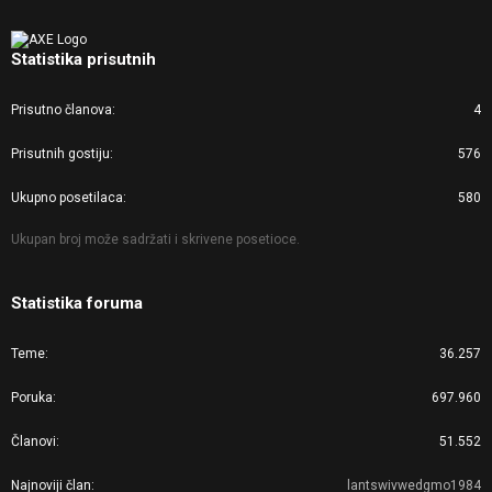
Statistika prisutnih
Prisutno članova
4
Prisutnih gostiju
576
Ukupno posetilaca
580
Ukupan broj može sadržati i skrivene posetioce.
Statistika foruma
Teme
36.257
Poruka
697.960
Članovi
51.552
Najnoviji član
lantswivwedgmo1984