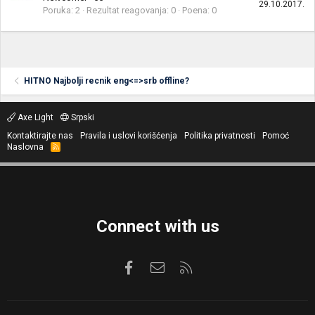
29.10.2017.
Poruka
2
Rezultat reagovanja
0
Poena
0
HITNO Najbolji recnik eng<=>srb offline?
Axe Light
Srpski
Kontaktirajte nas
Pravila i uslovi korišćenja
Politika privatnosti
Pomoć
Naslovna
R
S
S
Connect with us
Facebook
Kontaktirajte nas
RSS