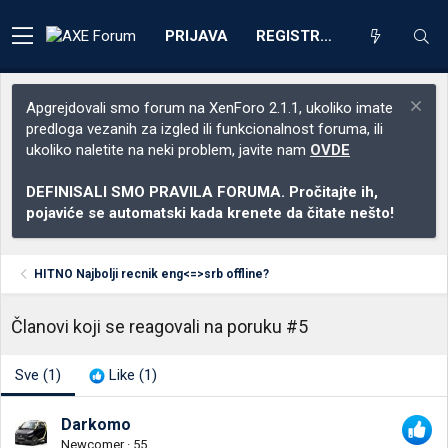
PRIJAVA
REGISTRACIJA
Apgrejdovali smo forum na XenForo 2.1.1, ukoliko imate
predloga vezanih za izgled ili funkcionalnost foruma, ili
ukoliko naletite na neki problem, javite nam
OVDE
DEFINISALI SMO PRAVILA FORUMA. Pročitajte ih,
pojaviće se automatski kada krenete da čitate nešto!
HITNO Najbolji recnik eng<=>srb offline?
Članovi koji se reagovali na poruku #5
Sve
(1)
Like
(1)
Darkomo
Newcomer
·
55