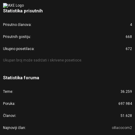
Statistika prisutnih
Prisutno članova
4
Prisutnih gostiju
668
Ukupno posetilaca
672
Ukupan broj može sadržati i skrivene posetioce.
Statistika foruma
Teme
36.259
Poruka
697.984
Članovi
51.628
Najnoviji član
o8acocom2