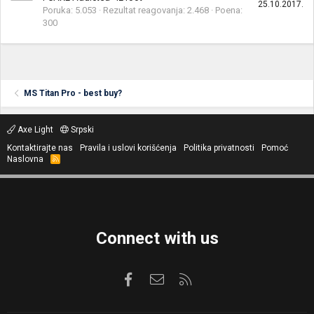
25.10.2017.
Poruka
5.053
Rezultat reagovanja
2.468
Poena
300
MS Titan Pro - best buy?
Axe Light
Srpski
Kontaktirajte nas
Pravila i uslovi korišćenja
Politika privatnosti
Pomoć
Naslovna
R
S
S
Connect with us
Facebook
Kontaktirajte nas
RSS