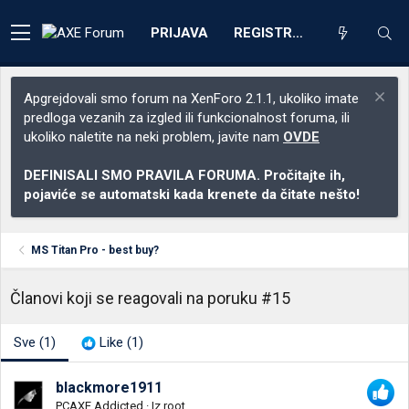
PRIJAVA
REGISTRACIJA
Apgrejdovali smo forum na XenForo 2.1.1, ukoliko imate
predloga vezanih za izgled ili funkcionalnost foruma, ili
ukoliko naletite na neki problem, javite nam
OVDE
DEFINISALI SMO PRAVILA FORUMA. Pročitajte ih,
pojaviće se automatski kada krenete da čitate nešto!
MS Titan Pro - best buy?
Članovi koji se reagovali na poruku #15
Sve
(1)
Like
(1)
blackmore1911
PCAXE Addicted
·
Iz
root