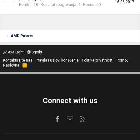
16.06.2017.
Poruka
18
Rezultat reagovanja
4
Poena
50
AMD Polaris
Axe Light
Srpski
Kontaktirajte nas
Pravila i uslovi korišćenja
Politika privatnosti
Pomoć
Naslovna
R
S
S
Connect with us
Facebook
Kontaktirajte nas
RSS