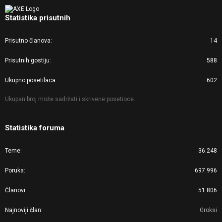
Statistika prisutnih
Prisutno članova
14
Prisutnih gostiju
588
Ukupno posetilaca
602
Ukupan broj može sadržati i skrivene posetioce.
Statistika foruma
Teme
36.248
Poruka
697.996
Članovi
51.806
Najnoviji član
Groksi