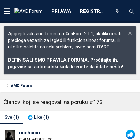
PRIJAVA
REGISTRACIJA
Apgrejdovali smo forum na XenForo 2.1.1, ukoliko imate
predloga vezanih za izgled ili funkcionalnost foruma, ili
ukoliko naletite na neki problem, javite nam
OVDE
DEFINISALI SMO PRAVILA FORUMA. Pročitajte ih,
pojaviće se automatski kada krenete da čitate nešto!
AMD Polaris
Članovi koji se reagovali na poruku #173
Sve
(1)
Like
(1)
michaisn
PCAXE Apprentice