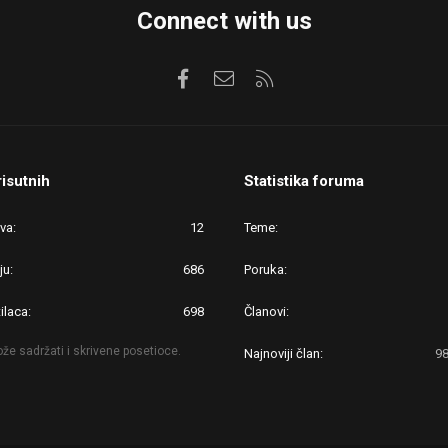
Connect with us
Facebook
Kontaktirajte nas
RSS
risutnih
Statistika foruma
ova
12
Teme
ju
686
Poruka
ilaca
698
Članovi
že sadržati i skrivene posetioce.
Najnoviji član
9