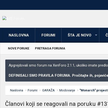
NASLOVNA
FORUMI
ŠTA JE NOVO
Č
NOVE PORUKE
PRETRAGA FORUMA
Apgrejdovali smo forum na XenForo 2.1.1, ukoliko imate predloga
DEFINISALI SMO PRAVILA FORUMA. Pročitajte ih, pojaviće 
Naslovna
Forumi
GARAŽA
Modovanje
"Monarch" project
Članovi koji se reagovali na poruku #13