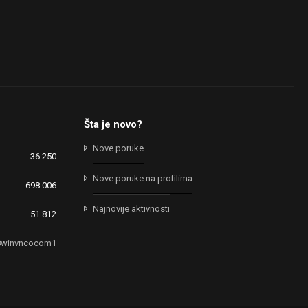
Šta je novo?
Nove poruke
36.250
Nove poruke na profilima
698.006
Najnovije aktivnosti
51.812
8winvncocom1