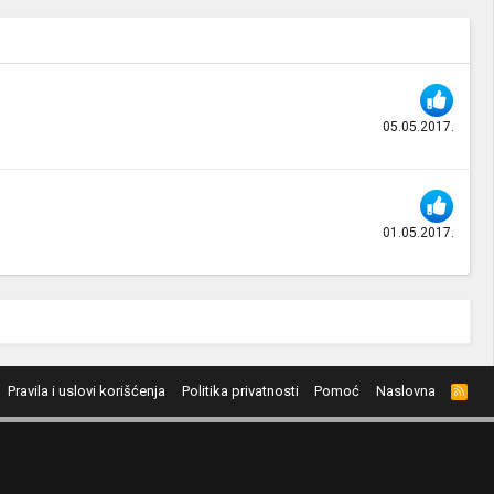
05.05.2017.
01.05.2017.
Pravila i uslovi korišćenja
Politika privatnosti
Pomoć
Naslovna
R
S
S