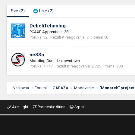
Sve
(2)
Like
(2)
DebeliTehnolog
PCAXE Apprentice
·
28
Poruka
32
Rezultat reagovanja
7
Poena
50
neSSa
Modding Guru
·
Iz
downtown
Poruka
4.147
Rezultat reagovanja
2.725
Poena
300
Naslovna
Forumi
GARAŽA
Modovanje
"Monarch" project
Axe Light
Promenite širina
Srpski