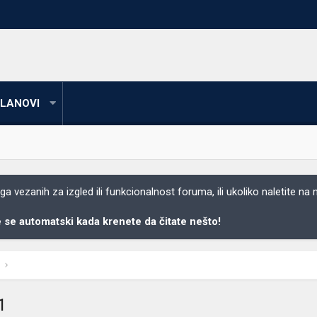
LANOVI
 vezanih za izgled ili funkcionalnost foruma, ili ukoliko naletite na
se automatski kada krenete da čitate nešto!
1