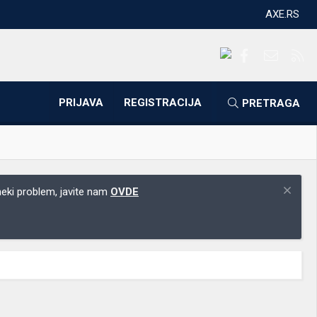
AXE.RS
Facebook
Kontakti
RS
PRIJAVA
REGISTRACIJA
PRETRAGA
 neki problem, javite nam
OVDE