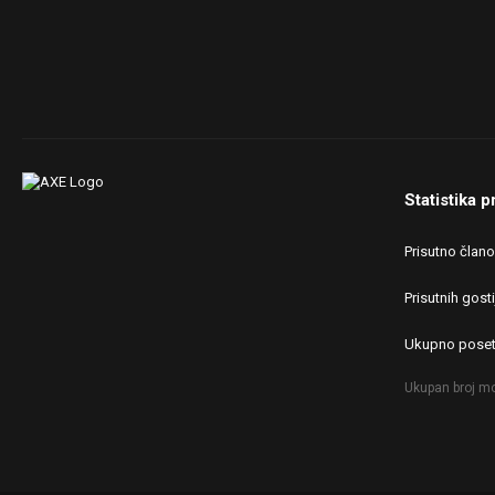
Statistika p
Prisutno član
Prisutnih gosti
Ukupno poset
Ukupan broj mo