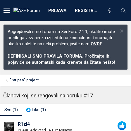
PRIJAVA
REGISTRACIJA
Apgrejdovali smo forum na XenForo 2.1.1, ukoliko imate
predloga vezanih za izgled ili funkcionalnost foruma, ili
ukoliko naletite na neki problem, javite nam
OVDE
DEFINISALI SMO PRAVILA FORUMA. Pročitajte ih,
pojaviće se automatski kada krenete da čitate nešto!
"StripeS" project
Članovi koji se reagovali na poruku #17
Sve
(1)
Like
(1)
R1zl4
PCAXE Addicted
·
40
·
Iz
Mirijevo