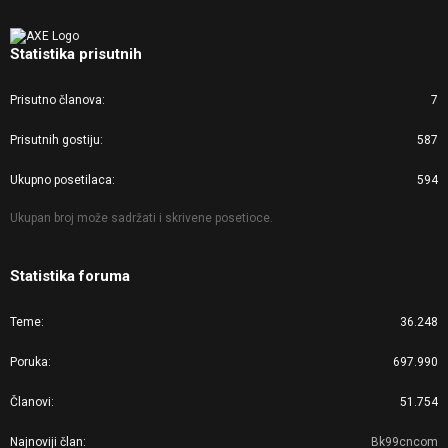
Statistika prisutnih
Prisutno članova
7
Prisutnih gostiju
587
Ukupno posetilaca
594
Ukupan broj može sadržati i skrivene posetioce.
Statistika foruma
Teme
36.248
Poruka
697.990
Članovi
51.754
Najnoviji član
Bk99cncom