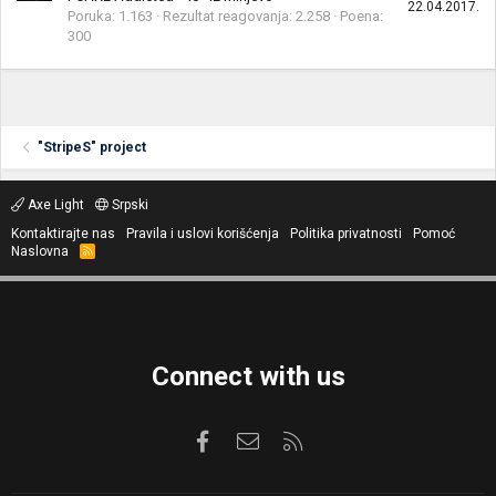
22.04.2017.
Poruka
1.163
Rezultat reagovanja
2.258
Poena
300
"StripeS" project
Axe Light
Srpski
Kontaktirajte nas
Pravila i uslovi korišćenja
Politika privatnosti
Pomoć
Naslovna
R
S
S
Connect with us
Facebook
Kontaktirajte nas
RSS