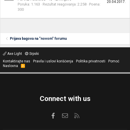
20.04.2017.
Poruka
1.163
Rezultat reagovanja
2.258
Poena
300
Prijava bagova na "novom" forumu
Axe Light
Srpski
Kontaktirajte nas
Pravila i uslovi korišćenja
Politika privatnosti
Pomoć
Naslovna
R
S
S
Connect with us
Facebook
Kontaktirajte nas
RSS