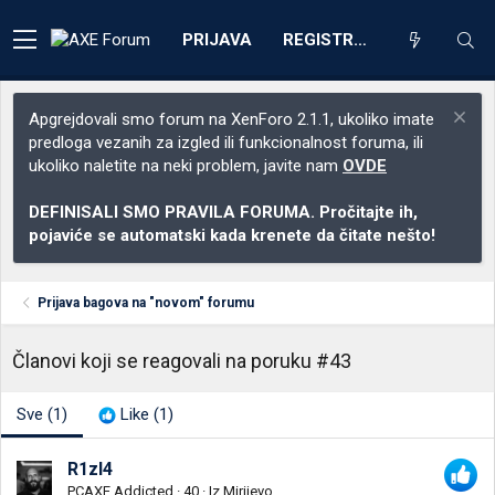
PRIJAVA
REGISTRACIJA
Apgrejdovali smo forum na XenForo 2.1.1, ukoliko imate
predloga vezanih za izgled ili funkcionalnost foruma, ili
ukoliko naletite na neki problem, javite nam
OVDE
DEFINISALI SMO PRAVILA FORUMA. Pročitajte ih,
pojaviće se automatski kada krenete da čitate nešto!
Prijava bagova na "novom" forumu
Članovi koji se reagovali na poruku #43
Sve
(1)
Like
(1)
R1zl4
PCAXE Addicted
·
40
·
Iz
Mirijevo