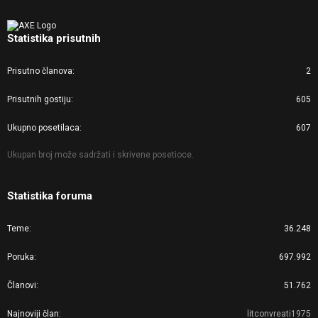
Statistika prisutnih
Prisutno članova
2
Prisutnih gostiju
605
Ukupno posetilaca
607
Ukupan broj može sadržati i skrivene posetioce.
Statistika foruma
Teme
36.248
Poruka
697.992
Članovi
51.762
Najnoviji član
litconvreati1975