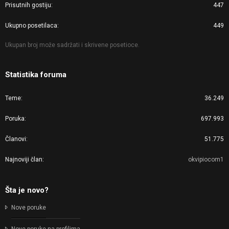
Prisutnih gostiju
447
Ukupno posetilaca
449
Ukupan broj može sadržati i skrivene posetioce.
Statistika foruma
Teme
36.249
Poruka
697.993
Članovi
51.775
Najnoviji član
okvipiocom1
Šta je novo?
Nove poruke