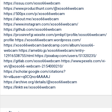
https://issuu.com/xoso66webcam
https://www.producthunt.com/@xoso66webcam
https://500px.com/p/xoso66webcam
https://about.me/xoso66webcam
https://www.instagram.com/xoso66webcam/
https://github.com/xoso66webcam
https://prosinrefgi.wixsite.com/pmbpf/profile/xoso66webcam/
profile
https://xoso66webcam.wordpress.com/
https://xoso66webcam.bandcamp.com/album/xoso66-
webcam
https://ameblo.jp/xoso66webcam/entry-
12916538755.html
https://pixabay.com/users/51320235/
https://gitlab.com/xoso66webcam
https://www.pexels.com/vi-
vn/@xoso66-webcam-2154000210/
https://scholar.google.com/citations?
hl=vi&user=q0CQno4AAAAJ
https://archive.org/details/@xoso66webcam
https://linktr.ee/xoso66webcam