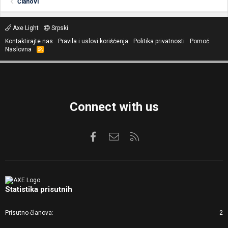
Članovi
Axe Light
Srpski
Kontaktirajte nas
Pravila i uslovi korišćenja
Politika privatnosti
Pomoć
Naslovna
R
S
S
Connect with us
Facebook
Kontaktirajte nas
RSS
Statistika prisutnih
Prisutno članova
2