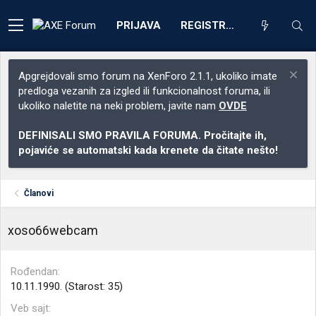
PRIJAVA
REGISTRACIJA
Apgrejdovali smo forum na XenForo 2.1.1, ukoliko imate
predloga vezanih za izgled ili funkcionalnost foruma, ili
ukoliko naletite na neki problem, javite nam
OVDE
DEFINISALI SMO PRAVILA FORUMA. Pročitajte ih,
pojaviće se automatski kada krenete da čitate nešto!
Članovi
xoso66webcam
Rođendan
10.11.1990. (Starost: 35)
Veb sajt