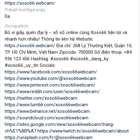
https://xoso66.webcam/
Prikaži konfiguraciju
Da
Occupation
Bỏ ví giấy, quên đại lý – xổ số online cùng Xoso66 tiện lợi và
nhanh hơn nhiều! Thông tin liên hệ Website:
https://xoso66.webcam/
Địa chỉ: 268 Lý Thường Kiệt, Quận 10,
TP. Hồ Chí Minh, Việt Nam Zipcode: 700000 Số điện thoại: +84
936 123 456 Hashtag: #xoso66 #xoso66_dang_ky
#xoso66_uy_tin Socials:
https://www.facebook.com/xoso66webcam/
https://www.youtube.com/@xoso66webcam
https://www.pinterest.com/xoso66webcam/
https://www.reddit.com/user/xoso66webcam/
https://twitter.com/xoso66webcam
https://www.tumblr.com/xoso66webcam
https://www.behance.net/xoso66webcam
https://soundcloud.com/xoso66webcam
https://sites.google.com/view/xoso66webcam/trang-
ch%E1%BB%A7
https://www.twitch.tv/xoso66webcam/about
https://unsplash.com/fr/@xoso66webcam