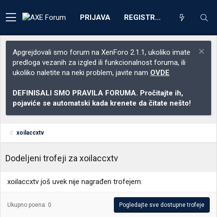
PRIJAVA
REGISTRACIJA
Apgrejdovali smo forum na XenForo 2.1.1, ukoliko imate
predloga vezanih za izgled ili funkcionalnost foruma, ili
ukoliko naletite na neki problem, javite nam
OVDE
DEFINISALI SMO PRAVILA FORUMA. Pročitajte ih,
pojaviće se automatski kada krenete da čitate nešto!
xoilaccxtv
Dodeljeni trofeji za xoilaccxtv
xoilaccxtv još uvek nije nagrađen trofejem.
Ukupno poena: 0
Pogledajte sve dostupne trofeje