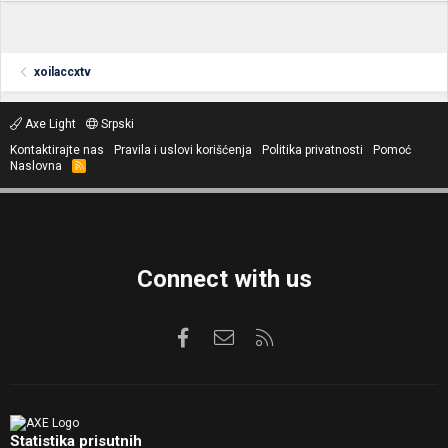
xoilaccxtv
Axe Light
Srpski
Kontaktirajte nas
Pravila i uslovi korišćenja
Politika privatnosti
Pomoć
Naslovna
R
S
S
Connect with us
Facebook
Kontaktirajte nas
RSS
Statistika prisutnih