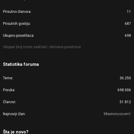
Prisutno članova
11
Prisutnih gostiju
687
Ukupno posetilaca
698
Ukupan broj može sadržati i skrivene posetioce.
Statistika foruma
Teme
36.250
Poruka
698.006
Članovi
51.812
Najnoviji član
98winvncocom1
Šta je novo?