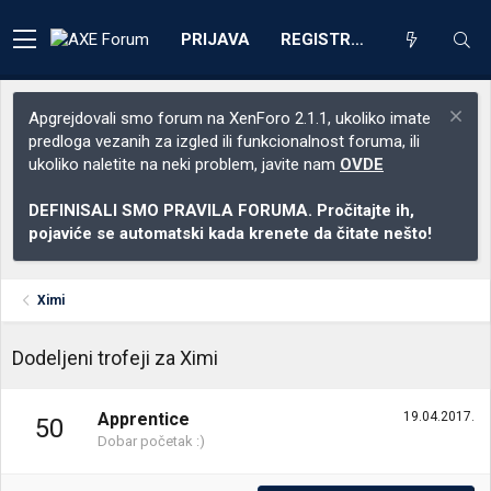
PRIJAVA
REGISTRACIJA
Apgrejdovali smo forum na XenForo 2.1.1, ukoliko imate
predloga vezanih za izgled ili funkcionalnost foruma, ili
ukoliko naletite na neki problem, javite nam
OVDE
DEFINISALI SMO PRAVILA FORUMA. Pročitajte ih,
pojaviće se automatski kada krenete da čitate nešto!
Ximi
Dodeljeni trofeji za Ximi
Apprentice
19.04.2017.
50
Dobar početak :)