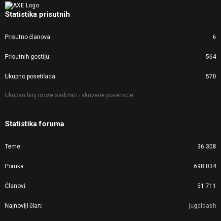
Statistika prisutnih
Prisutno članova
6
Prisutnih gostiju
564
Ukupno posetilaca
570
Ukupan broj može sadržati i skrivene posetioce.
Statistika foruma
Teme
36.308
Poruka
698.034
Članovi
51.711
Najnoviji član
jugaldash