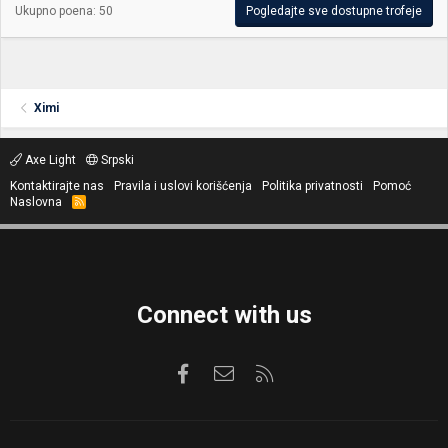
Ukupno poena: 50
Pogledajte sve dostupne trofeje
Ximi
Axe Light
Srpski
Kontaktirajte nas
Pravila i uslovi korišćenja
Politika privatnosti
Pomoć
Naslovna
R
S
S
Connect with us
Facebook
Kontaktirajte nas
RSS