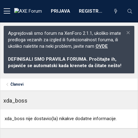
PRIJAVA
REGISTRACIJA
Apgrejdovali smo forum na XenForo 2.1.1, ukoliko imate
predloga vezanih za izgled ili funkcionalnost foruma, ili
ukoliko naletite na neki problem, javite nam
OVDE
DEFINISALI SMO PRAVILA FORUMA. Pročitajte ih,
pojaviće se automatski kada krenete da čitate nešto!
Članovi
xda_boss
xda_boss nije dostavio(la) nikakve dodatne informacije.