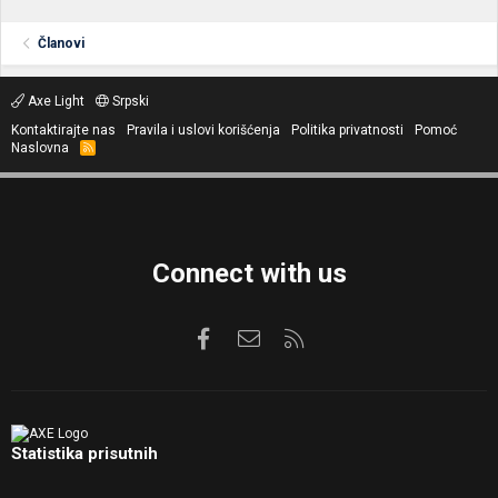
Članovi
Axe Light
Srpski
Kontaktirajte nas
Pravila i uslovi korišćenja
Politika privatnosti
Pomoć
Naslovna
R
S
S
Connect with us
Facebook
Kontaktirajte nas
RSS
Statistika prisutnih