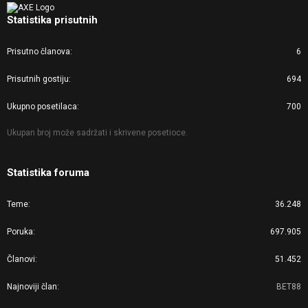
Statistika prisutnih
Prisutno članova
6
Prisutnih gostiju
694
Ukupno posetilaca
700
Ukupan broj može sadržati i skrivene posetioce.
Statistika foruma
Teme
36.248
Poruka
697.905
Članovi
51.452
Najnoviji član
BET88