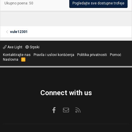
Ukupno poena: 50
Pogledajte sve dostupne trofeje
vule12301
Axe Light
Srpski
Kontaktirajte nas
Pravila i uslovi korišćenja
Politika privatnosti
Pomoć
Naslovna
R
S
S
Connect with us
Facebook
Kontaktirajte nas
RSS