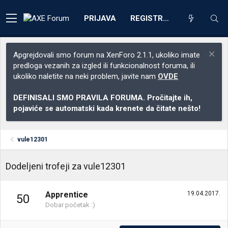
PRIJAVA
REGISTRACIJA
Apgrejdovali smo forum na XenForo 2.1.1, ukoliko imate
predloga vezanih za izgled ili funkcionalnost foruma, ili
ukoliko naletite na neki problem, javite nam
OVDE
DEFINISALI SMO PRAVILA FORUMA. Pročitajte ih,
pojaviće se automatski kada krenete da čitate nešto!
vule12301
Dodeljeni trofeji za vule12301
Apprentice
19.04.2017.
50
Dobar početak :)