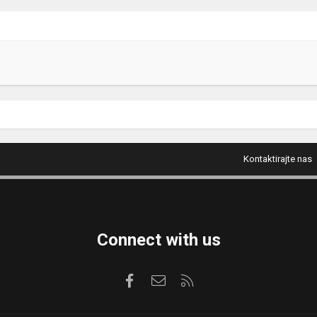
Kontaktirajte nas
Connect with us
Facebook
Kontaktirajte nas
RSS