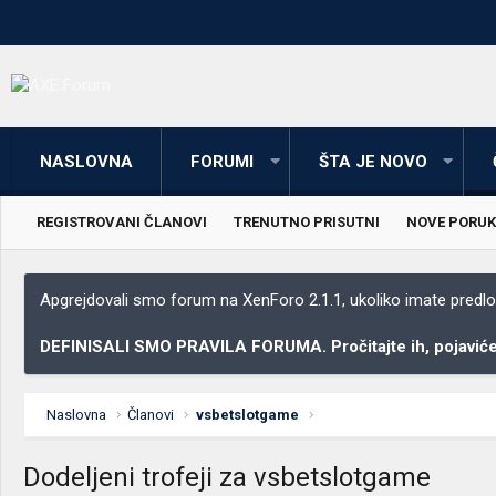
NASLOVNA
FORUMI
ŠTA JE NOVO
REGISTROVANI ČLANOVI
TRENUTNO PRISUTNI
NOVE PORUK
Apgrejdovali smo forum na XenForo 2.1.1, ukoliko imate predloga
DEFINISALI SMO PRAVILA FORUMA. Pročitajte ih, pojaviće 
Naslovna
Članovi
vsbetslotgame
Dodeljeni trofeji za vsbetslotgame