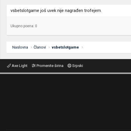
vsbetslotgame još uvek nije nagrađen trofejem.
Ukupno poena: 0
Naslovna
Članovi
vsbetslotgame
Axe Light
Promenite širina
Srpski