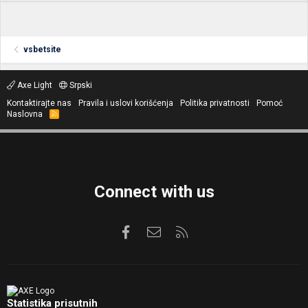
vsbetsite
Axe Light
Srpski
Kontaktirajte nas
Pravila i uslovi korišćenja
Politika privatnosti
Pomoć
Naslovna
R
S
S
Connect with us
Facebook
Kontaktirajte nas
RSS
Statistika prisutnih