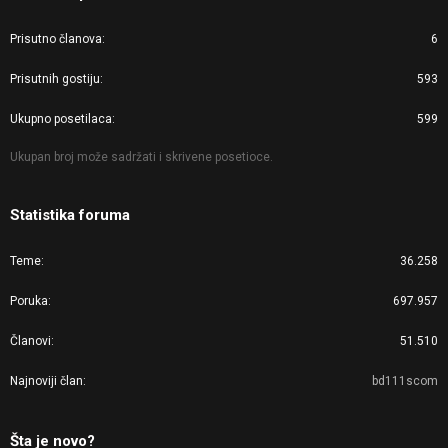
Prisutno članova
6
Prisutnih gostiju
593
Ukupno posetilaca
599
Ukupan broj može sadržati i skrivene posetioce.
Statistika foruma
Teme
36.258
Poruka
697.957
Članovi
51.510
Najnoviji član
bd111scom
Šta je novo?