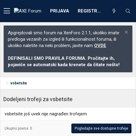
PRIJAVA
REGISTRACIJA
Apgrejdovali smo forum na XenForo 2.1.1, ukoliko imate
predloga vezanih za izgled ili funkcionalnost foruma, ili
ukoliko naletite na neki problem, javite nam
OVDE
DEFINISALI SMO PRAVILA FORUMA. Pročitajte ih,
pojaviće se automatski kada krenete da čitate nešto!
vsbetsite
Dodeljeni trofeji za vsbetsite
vsbetsite još uvek nije nagrađen trofejem.
Ukupno poena: 0
Pogledajte sve dostupne trofeje