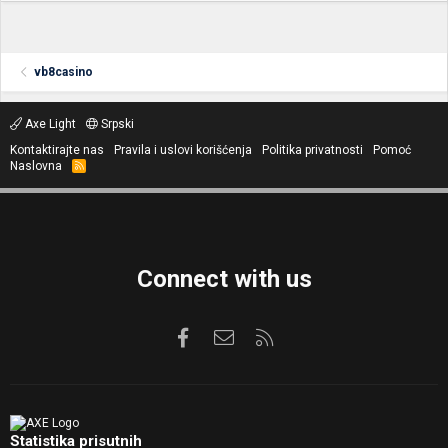
vb8casino
Axe Light
Srpski
Kontaktirajte nas
Pravila i uslovi korišćenja
Politika privatnosti
Pomoć
Naslovna
R
S
S
Connect with us
Facebook
Kontaktirajte nas
RSS
Statistika prisutnih