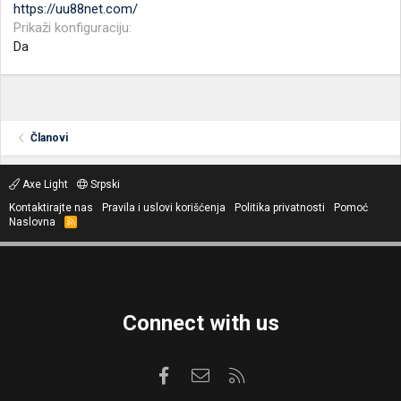
https://uu88net.com/
Prikaži konfiguraciju
Da
Članovi
Axe Light
Srpski
Kontaktirajte nas
Pravila i uslovi korišćenja
Politika privatnosti
Pomoć
Naslovna
R
S
S
Connect with us
Facebook
Kontaktirajte nas
RSS