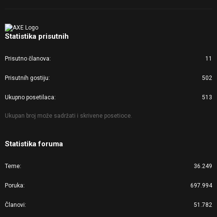
Statistika prisutnih
Prisutno članova
11
Prisutnih gostiju
502
Ukupno posetilaca
513
Ukupan broj može sadržati i skrivene posetioce.
Statistika foruma
Teme
36.249
Poruka
697.994
Članovi
51.782