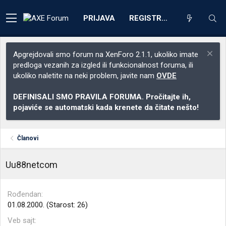
PRIJAVA
REGISTRACIJA
Apgrejdovali smo forum na XenForo 2.1.1, ukoliko imate
predloga vezanih za izgled ili funkcionalnost foruma, ili
ukoliko naletite na neki problem, javite nam
OVDE
DEFINISALI SMO PRAVILA FORUMA. Pročitajte ih,
pojaviće se automatski kada krenete da čitate nešto!
Članovi
Uu88netcom
Rođendan
01.08.2000. (Starost: 26)
Veb sajt