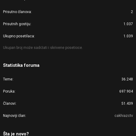
Prisutno članova
2
Prisutnih gostiju
1.037
Ukupno posetilaca
1.039
Ukupan broj može sadržati i skrivene posetioce.
Statistika foruma
Teme
36.248
Poruka
697.904
Članovi
51.439
Najnoviji član
cakhiazctv
Šta je novo?