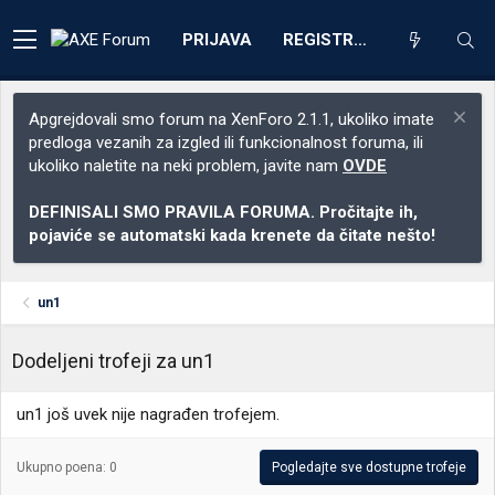
PRIJAVA
REGISTRACIJA
Apgrejdovali smo forum na XenForo 2.1.1, ukoliko imate
predloga vezanih za izgled ili funkcionalnost foruma, ili
ukoliko naletite na neki problem, javite nam
OVDE
DEFINISALI SMO PRAVILA FORUMA. Pročitajte ih,
pojaviće se automatski kada krenete da čitate nešto!
un1
Dodeljeni trofeji za un1
un1 još uvek nije nagrađen trofejem.
Ukupno poena: 0
Pogledajte sve dostupne trofeje