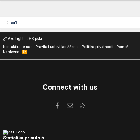
un1
Axe Light
Srpski
Kontaktirajte nas
Pravila i uslovi korišćenja
Politika privatnosti
Pomoć
Naslovna
R
S
S
Connect with us
Facebook
Kontaktirajte nas
RSS
Statistika prisutnih