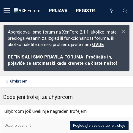
PRIJAVA
REGISTRACIJA
Apgrejdovali smo forum na XenForo 2.1.1, ukoliko imate
predloga vezanih za izgled ili funkcionalnost foruma, ili
ukoliko naletite na neki problem, javite nam
OVDE
DEFINISALI SMO PRAVILA FORUMA. Pročitajte ih,
pojaviće se automatski kada krenete da čitate nešto!
uhybrcom
Dodeljeni trofeji za uhybrcom
uhybrcom još uvek nije nagrađen trofejem.
Ukupno poena: 0
Pogledajte sve dostupne trofeje