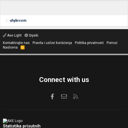
uhybrcom
Axe Light
Srpski
Kontaktirajte nas
Pravila i uslovi korišćenja
Politika privatnosti
Pomoć
Naslovna
R
S
S
Connect with us
Facebook
Kontaktirajte nas
RSS
Statistika prisutnih