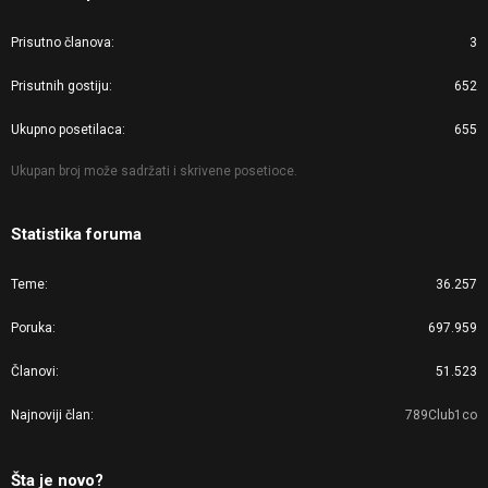
Prisutno članova
3
Prisutnih gostiju
652
Ukupno posetilaca
655
Ukupan broj može sadržati i skrivene posetioce.
Statistika foruma
Teme
36.257
Poruka
697.959
Članovi
51.523
Najnoviji član
789Club1co
Šta je novo?