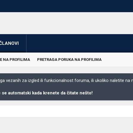
ČLANOVI
E NA PROFILIMA
PRETRAGA PORUKA NA PROFILIMA
 vezanih za izgled ili funkcionalnost foruma, ili ukoliko naletite na
se automatski kada krenete da čitate nešto!