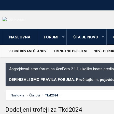
NASLOVNA
FORUMI
ŠTA JE NOVO
REGISTROVANI ČLANOVI
TRENUTNO PRISUTNI
NOVE PORUK
Apgrejdovali smo forum na XenForo 2.1.1, ukoliko imate predloga
DEFINISALI SMO PRAVILA FORUMA. Pročitajte ih, pojaviće 
Naslovna
Članovi
Tkd2024
Dodeljeni trofeji za Tkd2024