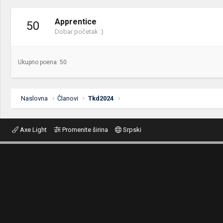
Apprentice
50
Dobar početak :)
Ukupno poena: 50
Naslovna
Članovi
Tkd2024
Axe Light
Promenite širina
Srpski