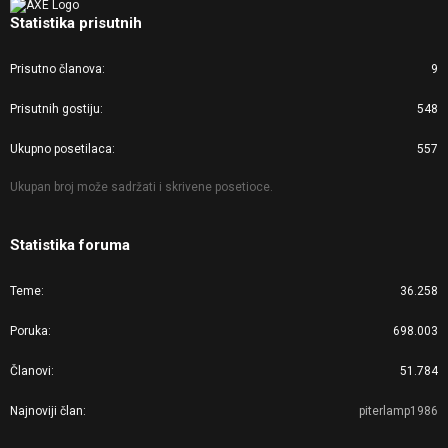
Statistika prisutnih
Prisutno članova
9
Prisutnih gostiju
548
Ukupno posetilaca
557
Ukupan broj može sadržati i skrivene posetioce.
Statistika foruma
Teme
36.258
Poruka
698.003
Članovi
51.784
Najnoviji član
piterlamp1986