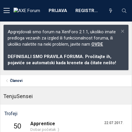
PRIJAVA
REGISTRACIJA
Apgrejdovali smo forum na XenForo 2.1.1, ukoliko imate
predloga vezanih za izgled ili funkcionalnost foruma, ili
ukoliko naletite na neki problem, javite nam
OVDE
DEFINISALI SMO PRAVILA FORUMA. Pročitajte ih,
pojaviće se automatski kada krenete da čitate nešto!
Članovi
TenjuSensei
Trofeji
Apprentice
22.07.2017.
50
Dobar početak :)