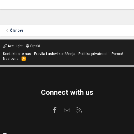
Članovi
Axe Light
Srpski
Kontaktirajte nas
Pravila i uslovi korišćenja
Politika privatnosti
Pomoć
Naslovna
R
S
S
Connect with us
Facebook
Kontaktirajte nas
RSS