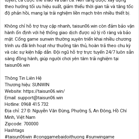
tuyến, cá cược thể thao và bắn cá. Nền tảng được xây dựng
theo hướng tối ưu hiệu suất, giảm thiểu thời gian tải và tăng tốc
độ phản hồi, mang lại trải nghiệm liền mạch trên nhiều thiết bị.
Không chỉ hỗ trợ truy cập nhanh, taisun06.win còn đảm bảo vận
hành ổn định với hệ thống giao dịch được xử lý rõ ràng và bảo
mật. Cổng game sunwin thường xuyên triển khai nhiều chương
trình ưu đãi linh hoạt như thưởng tân thủ, hoàn trả theo chu kỳ
và các sự kiện hấp dẫn. Đội ngũ hỗ trợ trực tuyến 24/7 luôn sẵn
sàng đồng hành, giúp người chơi yên tâm trải nghiệm tại
taisun06.win
Thông Tin Liên Hệ
Thương hiệu: SUNWIN
Website: https://taisun06.win/
Email:
support@taisun06.win
Hotline: 0968 415 732
Địa chỉ: 27 Đ. Nguyễn Văn Đừng, Phường 5, An Đông, Hồ Chí
Minh, Việt Nam
Zipcode: 700000
Hashtags
#taisun06win #conggamebaidoithuong #sunwingame