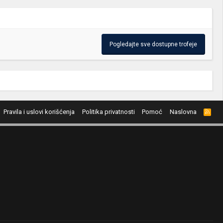
Pogledajte sve dostupne trofeje
Pravila i uslovi korišćenja
Politika privatnosti
Pomoć
Naslovna
R
S
S