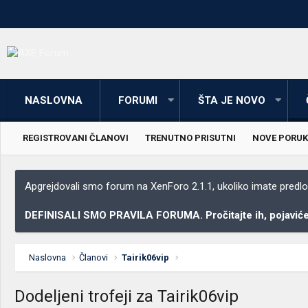
NASLOVNA
FORUMI
ŠTA JE NOVO
REGISTROVANI ČLANOVI
TRENUTNO PRISUTNI
NOVE PORUK
Apgrejdovali smo forum na XenForo 2.1.1, ukoliko imate predloga
DEFINISALI SMO PRAVILA FORUMA. Pročitajte ih, pojaviće 
Naslovna
Članovi
Tairik06vip
Dodeljeni trofeji za Tairik06vip