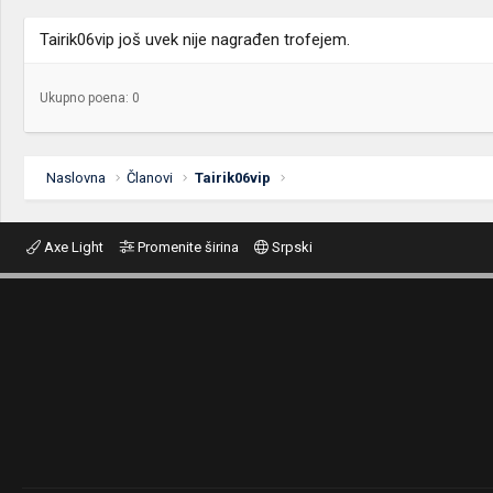
Tairik06vip još uvek nije nagrađen trofejem.
Ukupno poena: 0
Naslovna
Članovi
Tairik06vip
Axe Light
Promenite širina
Srpski