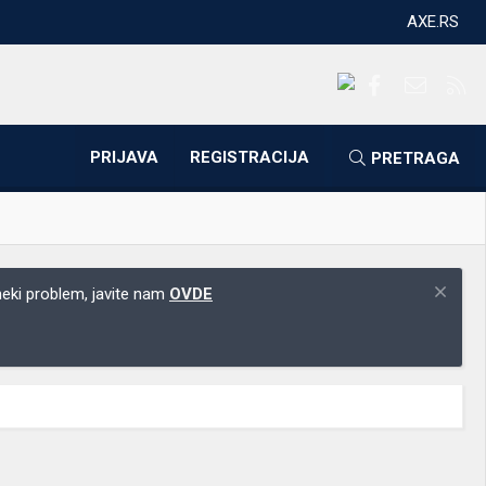
AXE.RS
Facebook
Kontakti
RS
PRIJAVA
REGISTRACIJA
PRETRAGA
 neki problem, javite nam
OVDE