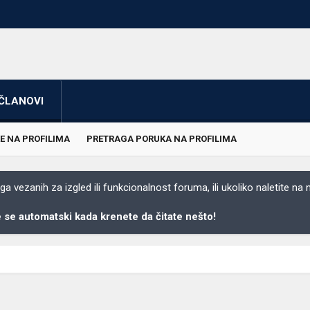
ČLANOVI
E NA PROFILIMA
PRETRAGA PORUKA NA PROFILIMA
 vezanih za izgled ili funkcionalnost foruma, ili ukoliko naletite na
se automatski kada krenete da čitate nešto!