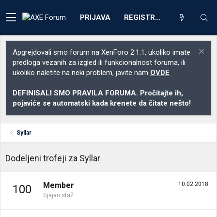
PRIJAVA
REGISTRACIJA
Apgrejdovali smo forum na XenForo 2.1.1, ukoliko imate
predloga vezanih za izgled ili funkcionalnost foruma, ili
ukoliko naletite na neki problem, javite nam
OVDE
DEFINISALI SMO PRAVILA FORUMA. Pročitajte ih,
pojaviće se automatski kada krenete da čitate nešto!
Syllar
Dodeljeni trofeji za Syllar
Member
10.02.2018.
100
Sjajan staž