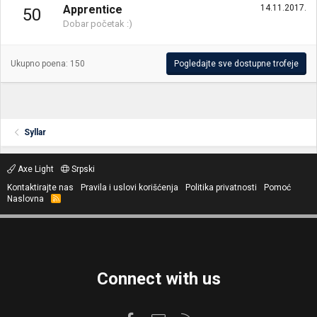
Apprentice
14.11.2017.
50
Dobar početak :)
Ukupno poena: 150
Pogledajte sve dostupne trofeje
Syllar
Axe Light
Srpski
Kontaktirajte nas
Pravila i uslovi korišćenja
Politika privatnosti
Pomoć
Naslovna
R
S
S
Connect with us