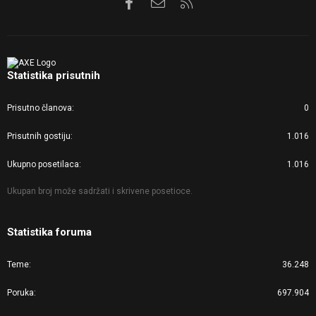
Facebook
Kontaktirajte nas
RSS
Statistika prisutnih
Prisutno članova
0
Prisutnih gostiju
1.016
Ukupno posetilaca
1.016
Ukupan broj može sadržati i skrivene posetioce.
Statistika foruma
Teme
36.248
Poruka
697.904