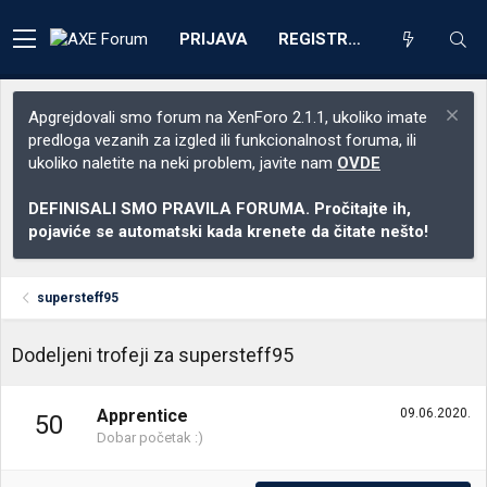
PRIJAVA
REGISTRACIJA
Apgrejdovali smo forum na XenForo 2.1.1, ukoliko imate
predloga vezanih za izgled ili funkcionalnost foruma, ili
ukoliko naletite na neki problem, javite nam
OVDE
DEFINISALI SMO PRAVILA FORUMA. Pročitajte ih,
pojaviće se automatski kada krenete da čitate nešto!
supersteff95
Dodeljeni trofeji za supersteff95
Apprentice
09.06.2020.
50
Dobar početak :)