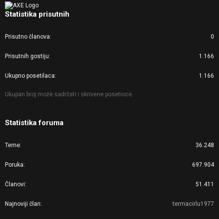
Statistika prisutnih
Prisutno članova
0
Prisutnih gostiju
1.166
Ukupno posetilaca
1.166
Ukupan broj može sadržati i skrivene posetioce.
Statistika foruma
Teme
36.248
Poruka
697.904
Članovi
51.411
Najnoviji član
termacirlu1977