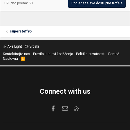
Ukupno poena: 50
Pogledajte sve dostupne trofeje
supersteff95
Axe Light
Srpski
Kontaktirajte nas
Pravila i uslovi korišćenja
Politika privatnosti
Pomoć
Naslovna
R
S
S
Connect with us
Facebook
Kontaktirajte nas
RSS