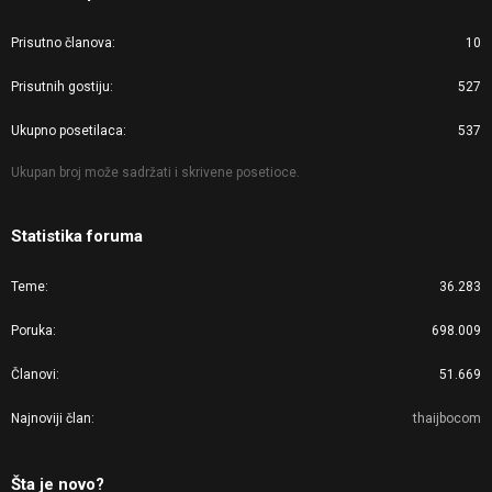
Prisutno članova
10
Prisutnih gostiju
527
Ukupno posetilaca
537
Ukupan broj može sadržati i skrivene posetioce.
Statistika foruma
Teme
36.283
Poruka
698.009
Članovi
51.669
Najnoviji član
thaijbocom
Šta je novo?