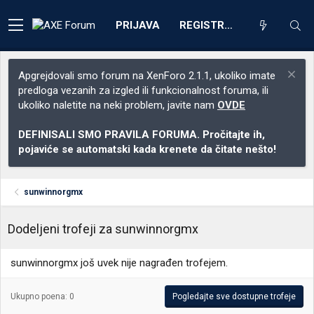
PRIJAVA
REGISTRACIJA
Apgrejdovali smo forum na XenForo 2.1.1, ukoliko imate
predloga vezanih za izgled ili funkcionalnost foruma, ili
ukoliko naletite na neki problem, javite nam
OVDE
DEFINISALI SMO PRAVILA FORUMA. Pročitajte ih,
pojaviće se automatski kada krenete da čitate nešto!
sunwinnorgmx
Dodeljeni trofeji za sunwinnorgmx
sunwinnorgmx još uvek nije nagrađen trofejem.
Ukupno poena: 0
Pogledajte sve dostupne trofeje