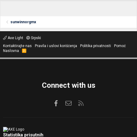
sunwinnorgmx
Axe Light
Srpski
Kontaktirajte nas
Pravila i uslovi korišćenja
Politika privatnosti
Pomoć
Naslovna
R
S
S
Connect with us
Facebook
Kontaktirajte nas
RSS
Statistika prisutnih