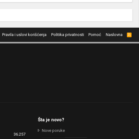
Pravila i uslovi korišćenja
Politika privatnosti
Pomoć
Naslovna
R
S
S
Šta je novo?
Nove poruke
36.257