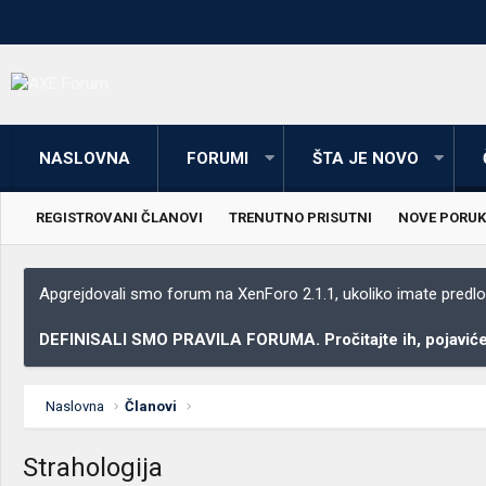
NASLOVNA
FORUMI
ŠTA JE NOVO
REGISTROVANI ČLANOVI
TRENUTNO PRISUTNI
NOVE PORUK
Apgrejdovali smo forum na XenForo 2.1.1, ukoliko imate predloga
DEFINISALI SMO PRAVILA FORUMA. Pročitajte ih, pojaviće 
Naslovna
Članovi
Strahologija