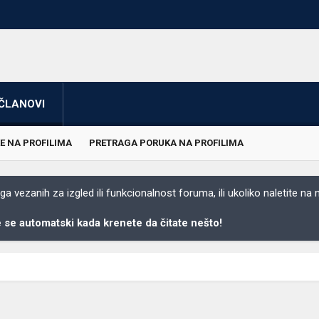
ČLANOVI
E NA PROFILIMA
PRETRAGA PORUKA NA PROFILIMA
 vezanih za izgled ili funkcionalnost foruma, ili ukoliko naletite na
se automatski kada krenete da čitate nešto!