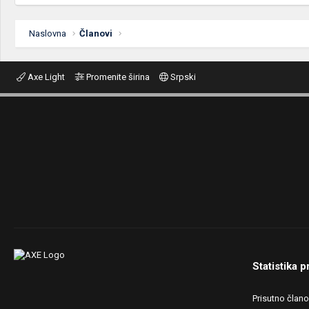
Naslovna
Članovi
Axe Light
Promenite širina
Srpski
Statistika p
Prisutno član