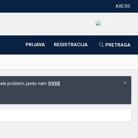
AXE.RS
Facebook
Kontakti
RS
PRIJAVA
REGISTRACIJA
PRETRAGA
 neki problem, javite nam
OVDE