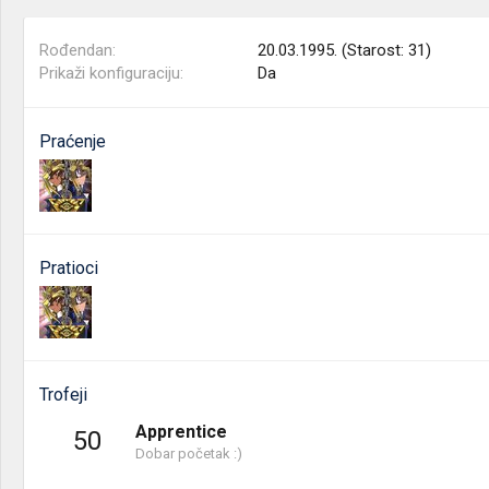
Rođendan
20.03.1995. (Starost: 31)
Prikaži konfiguraciju
Da
Praćenje
Pratioci
Trofeji
Apprentice
50
Dobar početak :)