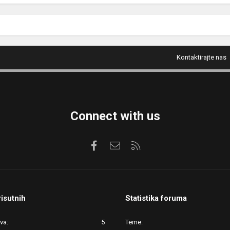
Kontaktirajte nas
Connect with us
Facebook
Kontaktirajte nas
RSS
risutnih
Statistika foruma
ova
5
Teme