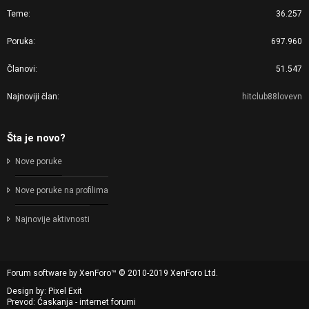
Teme
36.257
Poruka
697.960
Članovi
51.547
Najnoviji član
hitclub88lovevn
Šta je novo?
Nove poruke
Nove poruke na profilima
Najnovije aktivnosti
Forum software by XenForo™
© 2010-2019 XenForo Ltd.
Design by:
Pixel Exit
Prevod: Ćaskanja - internet forumi