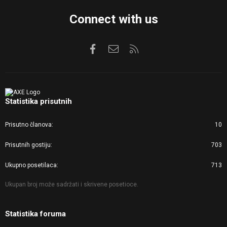
Connect with us
Facebook
Kontaktirajte nas
RSS
Statistika prisutnih
Prisutno članova
10
Prisutnih gostiju
703
Ukupno posetilaca
713
Ukupan broj može sadržati i skrivene posetioce.
Statistika foruma