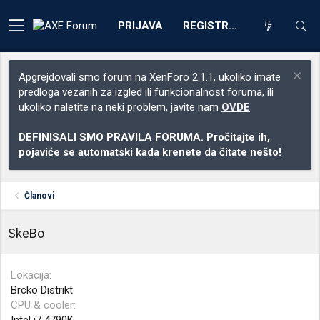
PRIJAVA
REGISTRACIJA
Apgrejdovali smo forum na XenForo 2.1.1, ukoliko imate
predloga vezanih za izgled ili funkcionalnost foruma, ili
ukoliko naletite na neki problem, javite nam
OVDE
DEFINISALI SMO PRAVILA FORUMA. Pročitajte ih,
pojaviće se automatski kada krenete da čitate nešto!
Članovi
SkeBo
Lokacija
Brcko Distrikt
CPU & cooler