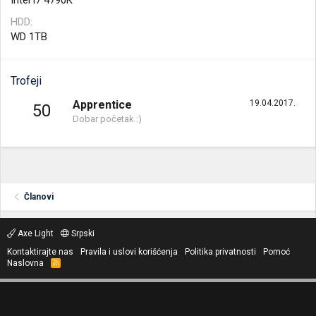
Intel i7 4790K
HDD
WD 1TB
Trofeji
Apprentice
19.04.2017.
50
Dobar početak :)
Članovi
Axe Light
Srpski
Kontaktirajte nas
Pravila i uslovi korišćenja
Politika privatnosti
Pomoć
Naslovna
R
S
S