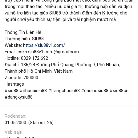
truy cập nhanh và công nghệ bảo mật cao, đảm bảo sự an toàn
trong mọi thao tác. Nhiều ưu đãi giá trị, thưởng hấp dẫn và dịch
vụ hỗ trợ liên tục giúp SIU88 trở thành điểm đến lý tưởng cho
người chơi yêu thích sự tiện lợi và trải nghiệm mượt mà.
Thông Tin Liên Hệ
Thương hiệu: SIU88
Website:
https://siu88v1.com/
Email:
cskh.siu88v1.com@gmail.com
Hotline: 0329 172 692
Địa chỉ: 136/24 Đường Phổ Quang, Phường 9, Phú Nhuận,
Thành phố Hồ Chí Minh, Việt Nam
Zipcode: 700000
Hashtags
#siu88 #nhacaisiu88 #trangchusiu88 #casinosiu88 #siu88cn
#dangkysiu88
Rođendan
01.05.2000. (Starost: 26)
Veb sajt