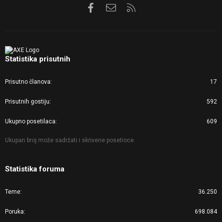
Facebook
Kontaktirajte nas
RSS
Statistika prisutnih
Prisutno članova
17
Prisutnih gostiju
592
Ukupno posetilaca
609
Ukupan broj može sadržati i skrivene posetioce.
Statistika foruma
Teme
36.250
Poruka
698.084