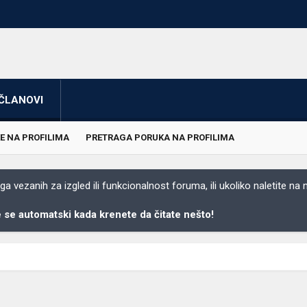
ČLANOVI
E NA PROFILIMA
PRETRAGA PORUKA NA PROFILIMA
 vezanih za izgled ili funkcionalnost foruma, ili ukoliko naletite na
se automatski kada krenete da čitate nešto!