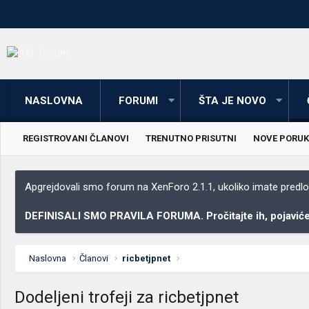
NASLOVNA
FORUMI
ŠTA JE NOVO
REGISTROVANI ČLANOVI
TRENUTNO PRISUTNI
NOVE PORUK
Apgrejdovali smo forum na XenForo 2.1.1, ukoliko imate predloga
DEFINISALI SMO PRAVILA FORUMA. Pročitajte ih, pojaviće 
Naslovna
Članovi
ricbetjpnet
Dodeljeni trofeji za ricbetjpnet