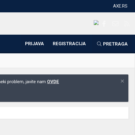
AXE.RS
Facebook
Kontakti
RS
PRIJAVA
REGISTRACIJA
PRETRAGA
 neki problem, javite nam
OVDE