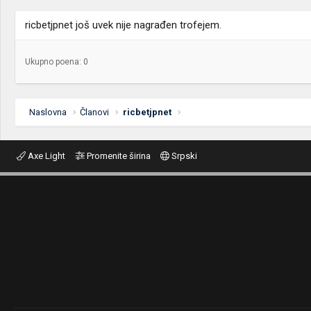
ricbetjpnet još uvek nije nagrađen trofejem.
Ukupno poena: 0
Naslovna
Članovi
ricbetjpnet
Axe Light
Promenite širina
Srpski