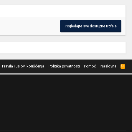
Pogledajte sve dostupne trofeje
Pravila i uslovi korišćenja
Politika privatnosti
Pomoć
Naslovna
R
S
S