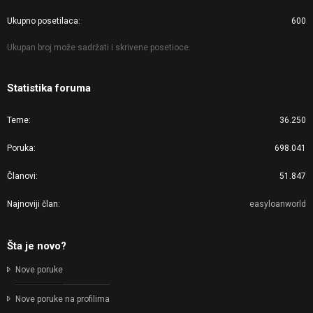
Ukupno posetilaca
600
Ukupan broj može sadržati i skrivene posetioce.
Statistika foruma
Teme
36.250
Poruka
698.041
Članovi
51.847
Najnoviji član
easyloanworld
Šta je novo?
Nove poruke
Nove poruke na profilima