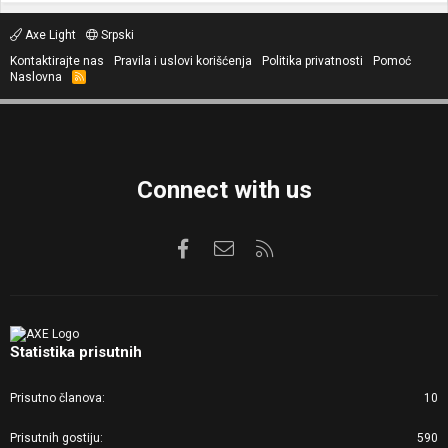
Axe Light
Srpski
Kontaktirajte nas
Pravila i uslovi korišćenja
Politika privatnosti
Pomoć
Naslovna
R
S
S
Connect with us
Facebook
Kontaktirajte nas
RSS
Statistika prisutnih
Prisutno članova
10
Prisutnih gostiju
590