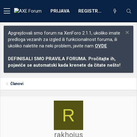
PRIJAVA
REGISTRACIJA
Apgrejdovali smo forum na XenForo 2.1.1, ukoliko imate
predloga vezanih za izgled ili funkcionalnost foruma, ili
ukoliko naletite na neki problem, javite nam
OVDE
DEFINISALI SMO PRAVILA FORUMA. Pročitajte ih,
pojaviće se automatski kada krenete da čitate nešto!
Članovi
R
rakhoius