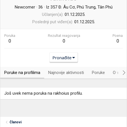
Newcomer
·
36
·
Iz
357 Đ. Âu Cơ, Phú Trung, Tân Phú
Učlanjen(a)
01.12.2025.
Poslednji put viđen(a)
01.12.2025.
Poruka
Rezultat reagovanja
Poena
0
0
0
Pronađite
Poruke na profilima
Najnovije aktivnosti
Poruke
O vama.
Još uvek nema poruka na rakhoius profilu.
Članovi