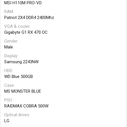
MSI H110M PRO-VD
RAM
Patriot 2X4 DDR4 2400Mhz
VGA & cooler
Gigabyte G1 RX 470 OC
Gender
Male
Display
Samsung 2243NW
HDD
WD Blue 500GB
Case
MS MONSTER BLUE
PSU
RAIDMAX COBRA 500W
Optical drives
LG