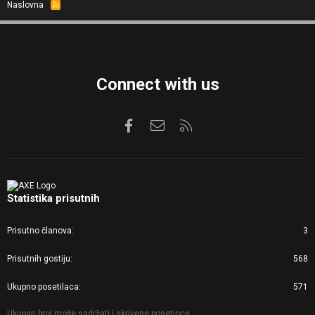
Naslovna
R
S
S
Connect with us
Facebook
Kontaktirajte nas
RSS
Statistika prisutnih
Prisutno članova
3
Prisutnih gostiju
568
Ukupno posetilaca
571
Ukupan broj može sadržati i skrivene posetioce.