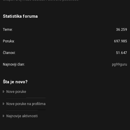
Statistika foruma
Teme
36.259
Poruka
697.985
Članovi
51.647
Najnoviji član
pg99guru
Šta je novo?
Nove poruke
Nove poruke na profilima
Najnovije aktivnosti