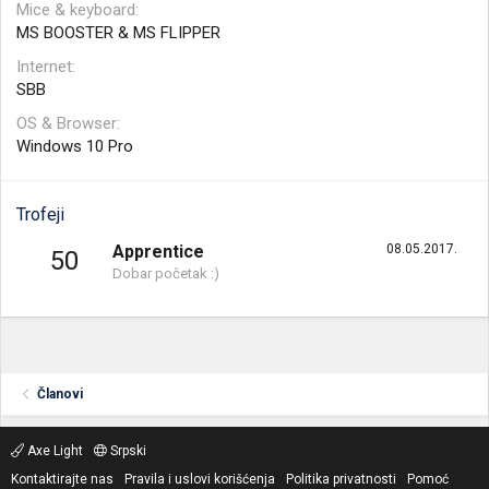
Mice & keyboard
MS BOOSTER & MS FLIPPER
Internet
SBB
OS & Browser
Windows 10 Pro
Trofeji
Apprentice
08.05.2017.
50
Dobar početak :)
Članovi
Axe Light
Srpski
Kontaktirajte nas
Pravila i uslovi korišćenja
Politika privatnosti
Pomoć