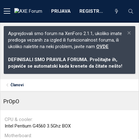
PRIJAVA
REGISTRACIJA
Apgrejdovali smo forum na XenForo 2.1.1, ukoliko imate
predloga vezanih za izgled ili funkcionalnost foruma, ili
ukoliko naletite na neki problem, javite nam
OVDE
DEFINISALI SMO PRAVILA FORUMA. Pročitajte ih,
pojaviće se automatski kada krenete da čitate nešto!
Članovi
PrOpO
CPU & cooler
Intel Pentium G4560 3.5Ghz BOX
Motherboard