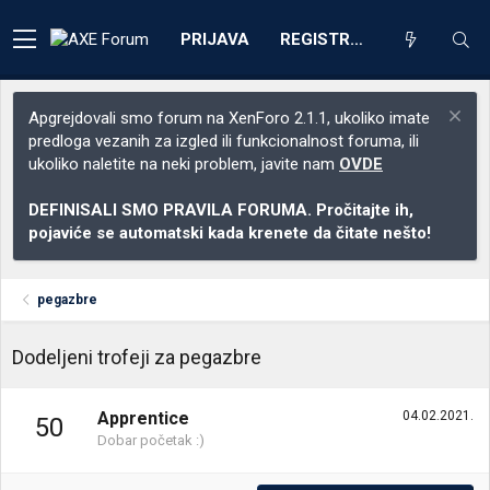
PRIJAVA
REGISTRACIJA
Apgrejdovali smo forum na XenForo 2.1.1, ukoliko imate
predloga vezanih za izgled ili funkcionalnost foruma, ili
ukoliko naletite na neki problem, javite nam
OVDE
DEFINISALI SMO PRAVILA FORUMA. Pročitajte ih,
pojaviće se automatski kada krenete da čitate nešto!
pegazbre
Dodeljeni trofeji za pegazbre
Apprentice
04.02.2021.
50
Dobar početak :)