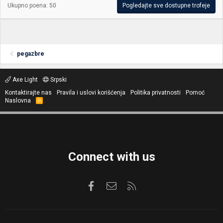
Ukupno poena: 50
Pogledajte sve dostupne trofeje
pegazbre
Axe Light
Srpski
Kontaktirajte nas
Pravila i uslovi korišćenja
Politika privatnosti
Pomoć
Naslovna
R
S
S
Connect with us
Facebook
Kontaktirajte nas
RSS