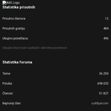
Statistika prisutnih
Prisutno članova
12
Prisutnih gostiju
484
Ukupno posetilaca
496
Ukupan broj može sadržati i skrivene posetioce.
Statistika foruma
Teme
36.250
Poruka
698.032
Članovi
51.827
Najnoviji član
uu88paicom