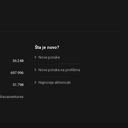
Šta je novo?
Nove poruke
36.248
Nove poruke na profilima
697.996
Najnovije aktivnosti
51.798
hacaiventures