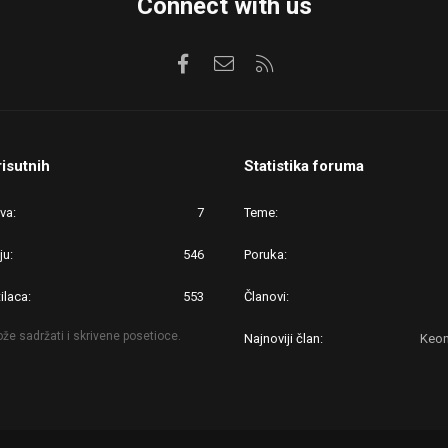
Connect with us
Facebook
Kontaktirajte nas
RSS
risutnih
Statistika foruma
ova
7
Teme
ju
546
Poruka
ilaca
553
Članovi
že sadržati i skrivene posetioce.
Najnoviji član
Keon