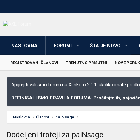
NASLOVNA
FORUMI
ŠTA JE NOVO
REGISTROVANI ČLANOVI
TRENUTNO PRISUTNI
NOVE PORUK
Apgrejdovali smo forum na XenForo 2.1.1, ukoliko imate predloga
DEFINISALI SMO PRAVILA FORUMA. Pročitajte ih, pojaviće 
Naslovna
Članovi
paiNsage
Dodeljeni trofeji za paiNsage