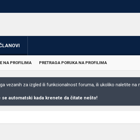
ČLANOVI
E NA PROFILIMA
PRETRAGA PORUKA NA PROFILIMA
 vezanih za izgled ili funkcionalnost foruma, ili ukoliko naletite na
se automatski kada krenete da čitate nešto!