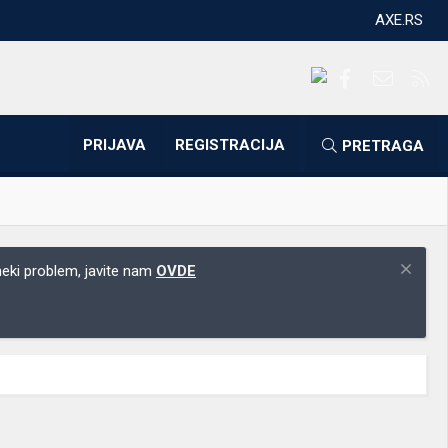
AXE.RS
Facebook
Kontakti
RS
PRIJAVA
REGISTRACIJA
PRETRAGA
 neki problem, javite nam
OVDE