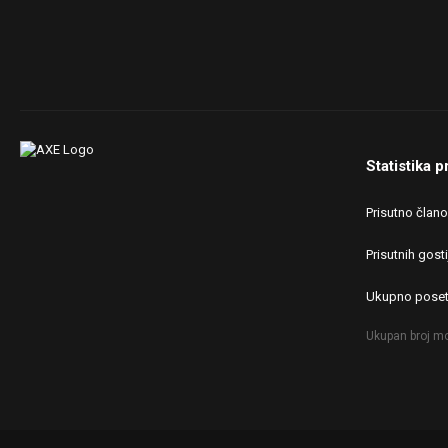
Statistika p
Prisutno član
Prisutnih gosti
Ukupno poset
Ukupan broj mo