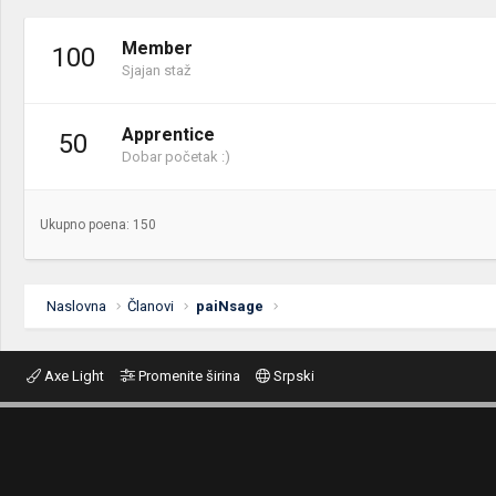
Member
100
Sjajan staž
Apprentice
50
Dobar početak :)
Ukupno poena: 150
Naslovna
Članovi
paiNsage
Axe Light
Promenite širina
Srpski