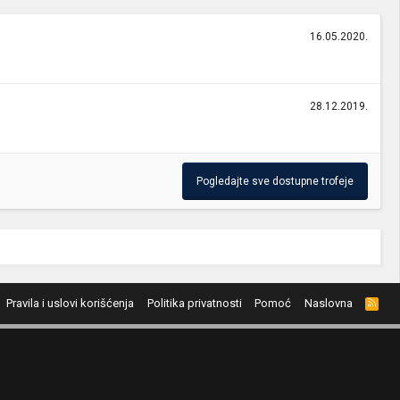
16.05.2020.
28.12.2019.
Pogledajte sve dostupne trofeje
Pravila i uslovi korišćenja
Politika privatnosti
Pomoć
Naslovna
R
S
S