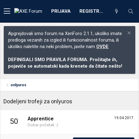
PRIJAVA
REGISTRACIJA
Apgrejdovali smo forum na XenForo 2.1.1, ukoliko imate
predloga vezanih za izgled ili funkcionalnost foruma, ili
ukoliko naletite na neki problem, javite nam
OVDE
DEFINISALI SMO PRAVILA FORUMA. Pročitajte ih,
pojaviće se automatski kada krenete da čitate nešto!
onlyuros
Dodeljeni trofeji za onlyuros
Apprentice
19.04.2017.
50
Dobar početak :)