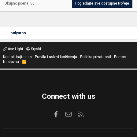
Ukupno poena: 50
Pogledajte sve dostupne trofeje
onlyuros
Axe Light
Srpski
Kontaktirajte nas
Pravila i uslovi korišćenja
Politika privatnosti
Pomoć
Naslovna
R
S
S
Connect with us
Facebook
Kontaktirajte nas
RSS