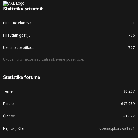
Statistika prisutnih
Prisutno članova
1
Prisutnih gostiju
706
Ukupno posetilaca
707
Ukupan broj može sadržati i skrivene posetioce.
Statistika foruma
Teme
36.257
Poruka
697.959
Članovi
51.527
Najnoviji član
coesappkorzwa1971