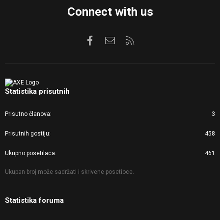
Connect with us
Facebook
Kontaktirajte nas
RSS
Statistika prisutnih
Prisutno članova
3
Prisutnih gostiju
458
Ukupno posetilaca
461
Ukupan broj može sadržati i skrivene posetioce.
Statistika foruma