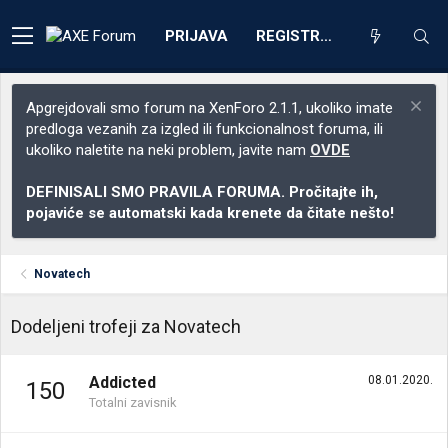
PRIJAVA
REGISTRACIJA
Apgrejdovali smo forum na XenForo 2.1.1, ukoliko imate
predloga vezanih za izgled ili funkcionalnost foruma, ili
ukoliko naletite na neki problem, javite nam
OVDE
DEFINISALI SMO PRAVILA FORUMA. Pročitajte ih,
pojaviće se automatski kada krenete da čitate nešto!
Novatech
Dodeljeni trofeji za Novatech
Addicted
08.01.2020.
150
Totalni zavisnik