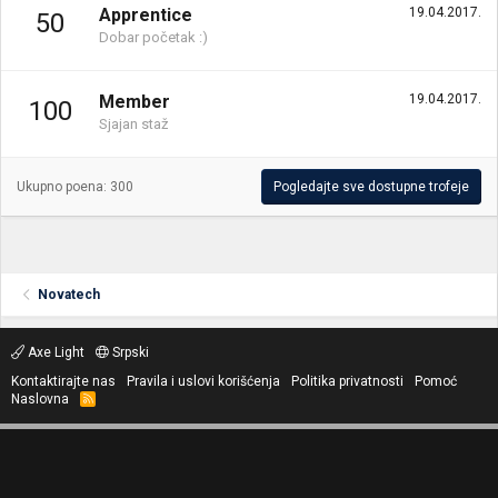
Apprentice
19.04.2017.
50
Dobar početak :)
Member
19.04.2017.
100
Sjajan staž
Ukupno poena: 300
Pogledajte sve dostupne trofeje
Novatech
Axe Light
Srpski
Kontaktirajte nas
Pravila i uslovi korišćenja
Politika privatnosti
Pomoć
Naslovna
R
S
S