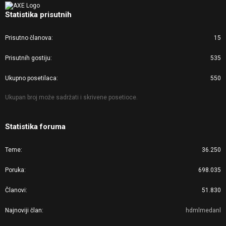
Statistika prisutnih
Prisutno članova
15
Prisutnih gostiju
535
Ukupno posetilaca
550
Ukupan broj može sadržati i skrivene posetioce.
Statistika foruma
Teme
36.250
Poruka
698.035
Članovi
51.830
Najnoviji član
hdmlmedanl