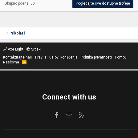
Ukupno poena: 50
Pogledajte sve dostupne trofeje
Nikolasi
Axe Light
Srpski
Kontaktirajte nas
Pravila i uslovi korišćenja
Politika privatnosti
Pomoć
Naslovna
R
S
S
Connect with us
Facebook
Kontaktirajte nas
RSS