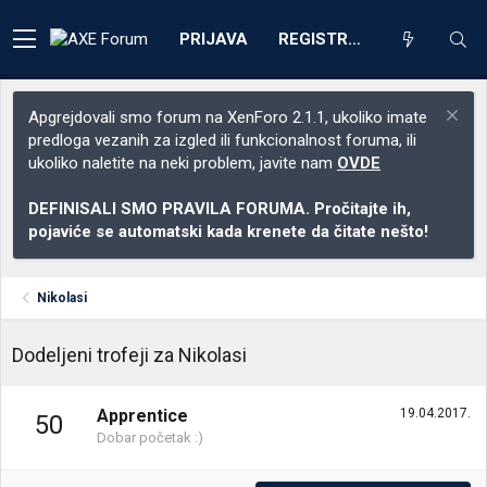
PRIJAVA
REGISTRACIJA
Apgrejdovali smo forum na XenForo 2.1.1, ukoliko imate
predloga vezanih za izgled ili funkcionalnost foruma, ili
ukoliko naletite na neki problem, javite nam
OVDE
DEFINISALI SMO PRAVILA FORUMA. Pročitajte ih,
pojaviće se automatski kada krenete da čitate nešto!
Nikolasi
Dodeljeni trofeji za Nikolasi
Apprentice
19.04.2017.
50
Dobar početak :)