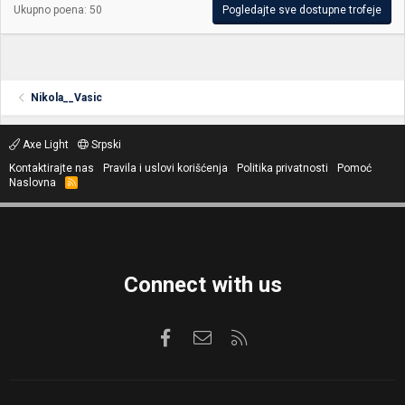
Ukupno poena: 50
Pogledajte sve dostupne trofeje
Nikola__Vasic
Axe Light
Srpski
Kontaktirajte nas
Pravila i uslovi korišćenja
Politika privatnosti
Pomoć
Naslovna
R
S
S
Connect with us
Facebook
Kontaktirajte nas
RSS