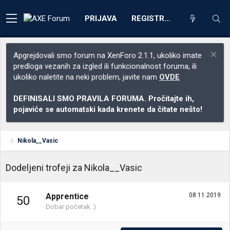
PRIJAVA
REGISTRACIJA
Apgrejdovali smo forum na XenForo 2.1.1, ukoliko imate
predloga vezanih za izgled ili funkcionalnost foruma, ili
ukoliko naletite na neki problem, javite nam
OVDE
DEFINISALI SMO PRAVILA FORUMA. Pročitajte ih,
pojaviće se automatski kada krenete da čitate nešto!
Nikola__Vasic
Dodeljeni trofeji za Nikola__Vasic
Apprentice
08.11.2019.
50
Dobar početak :)