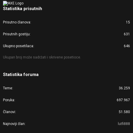
Statistika prisutnih
Prisutno članova
15
Prisutnih gostiju
631
Ukupno posetilaca
646
Ukupan broj može sadržati i skrivene posetioce.
Statistika foruma
Teme
36.259
Poruka
697.967
Članovi
51.580
Najnoviji član
lutfi888