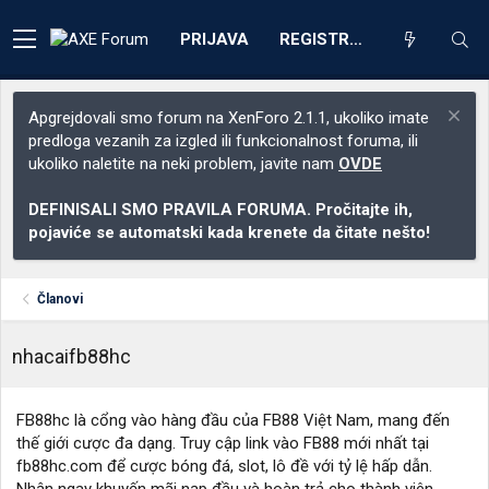
PRIJAVA
REGISTRACIJA
Apgrejdovali smo forum na XenForo 2.1.1, ukoliko imate
predloga vezanih za izgled ili funkcionalnost foruma, ili
ukoliko naletite na neki problem, javite nam
OVDE
DEFINISALI SMO PRAVILA FORUMA. Pročitajte ih,
pojaviće se automatski kada krenete da čitate nešto!
Članovi
nhacaifb88hc
FB88hc là cổng vào hàng đầu của FB88 Việt Nam, mang đến
thế giới cược đa dạng. Truy cập link vào FB88 mới nhất tại
fb88hc.com để cược bóng đá, slot, lô đề với tỷ lệ hấp dẫn.