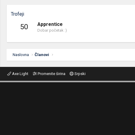
Trofeji
Apprentice
50
Dobar početak :)
Naslovna
Članovi
Axe Light
Promenite širina
Srpski