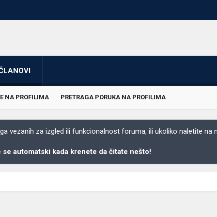
ČLANOVI
E NA PROFILIMA
PRETRAGA PORUKA NA PROFILIMA
 vezanih za izgled ili funkcionalnost foruma, ili ukoliko naletite na
se automatski kada krenete da čitate nešto!