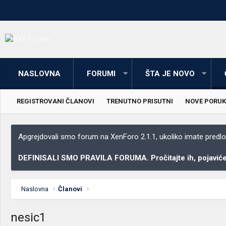
NASLOVNA
FORUMI
ŠTA JE NOVO
REGISTROVANI ČLANOVI
TRENUTNO PRISUTNI
NOVE PORUK
Apgrejdovali smo forum na XenForo 2.1.1, ukoliko imate predloga
DEFINISALI SMO PRAVILA FORUMA. Pročitajte ih, pojaviće 
Naslovna
Članovi
nesic1