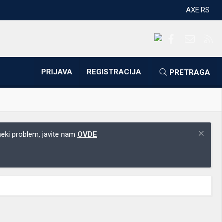
AXE.RS
Facebook
Kontakti
RS
PRIJAVA
REGISTRACIJA
PRETRAGA
 neki problem, javite nam
OVDE