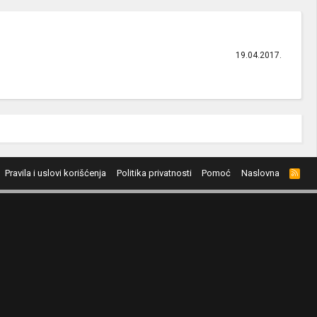
19.04.2017.
Pravila i uslovi korišćenja
Politika privatnosti
Pomoć
Naslovna
R
S
S