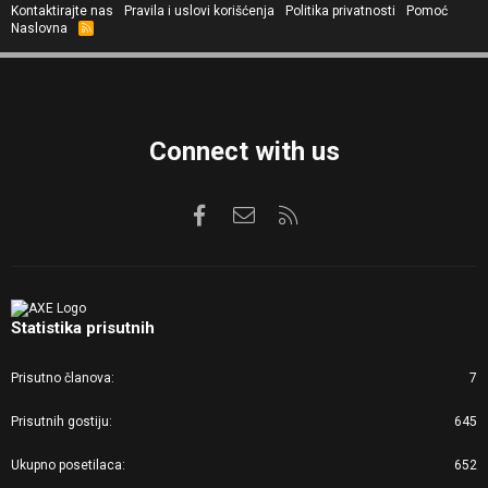
Kontaktirajte nas
Pravila i uslovi korišćenja
Politika privatnosti
Pomoć
Naslovna
R
S
S
Connect with us
Facebook
Kontaktirajte nas
RSS
Statistika prisutnih
Prisutno članova
7
Prisutnih gostiju
645
Ukupno posetilaca
652