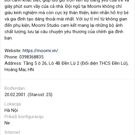
bối cảnh khác biệt, giúp lưu giữ trọn vẹn sự đáng yêu của trẻ và
giây phút sum vầy của cả nhà. Đội ngũ tại Moomi không chỉ
giàu kinh nghiệm mà còn cực kỳ thân thiện, kiên nhẫn hỗ trợ bé
và gia đình tạo dáng thoải mái nhất. Với sự tỉ mỉ từ không gian
đến phụ kiện, Moomi Studio cam kết mang lại những bộ ảnh
chất lượng, lưu lại câu chuyện yêu thương của chính gia đình
bạn.
Website:
https://moomi.vn/
.
Phone: 0398368835.
Address: Tầng 5 ô 26, Lô 4B Đền Lừ 2 (Đối diện THCS Đền Lừ),
Hoàng Mai, HN.
Rođendan
20.02.2001. (Starost: 25)
Lokacija
Hà Nội
Prikaži konfiguraciju
Ne
Internet