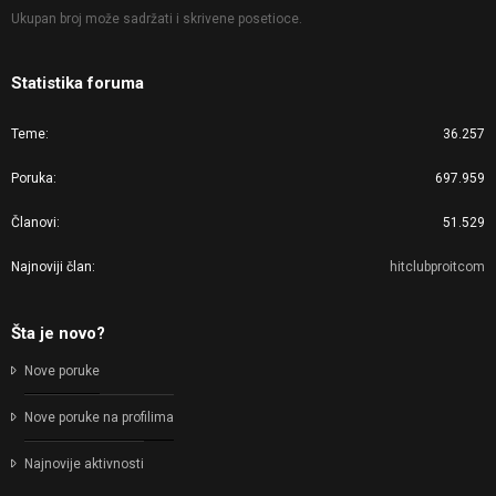
Ukupan broj može sadržati i skrivene posetioce.
Statistika foruma
Teme
36.257
Poruka
697.959
Članovi
51.529
Najnoviji član
hitclubproitcom
Šta je novo?
Nove poruke
Nove poruke na profilima
Najnovije aktivnosti