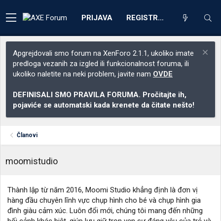
PRIJAVA
REGISTRACIJA
Apgrejdovali smo forum na XenForo 2.1.1, ukoliko imate
predloga vezanih za izgled ili funkcionalnost foruma, ili
ukoliko naletite na neki problem, javite nam
OVDE
DEFINISALI SMO PRAVILA FORUMA. Pročitajte ih,
pojaviće se automatski kada krenete da čitate nešto!
Članovi
moomistudio
Thành lập từ năm 2016, Moomi Studio khẳng định là đơn vị
hàng đầu chuyên lĩnh vực chụp hình cho bé và chụp hình gia
đình giàu cảm xúc. Luôn đổi mới, chúng tôi mang đến những