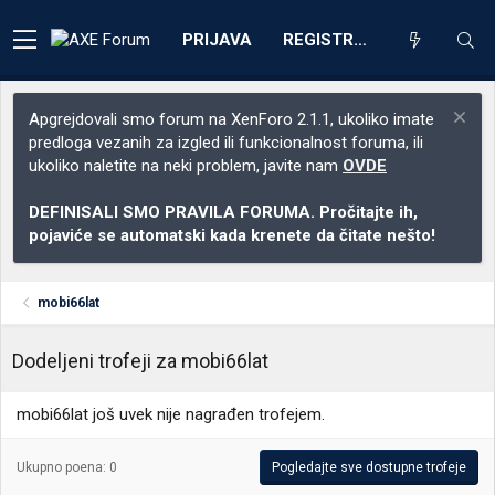
PRIJAVA
REGISTRACIJA
Apgrejdovali smo forum na XenForo 2.1.1, ukoliko imate
predloga vezanih za izgled ili funkcionalnost foruma, ili
ukoliko naletite na neki problem, javite nam
OVDE
DEFINISALI SMO PRAVILA FORUMA. Pročitajte ih,
pojaviće se automatski kada krenete da čitate nešto!
mobi66lat
Dodeljeni trofeji za mobi66lat
mobi66lat još uvek nije nagrađen trofejem.
Ukupno poena: 0
Pogledajte sve dostupne trofeje