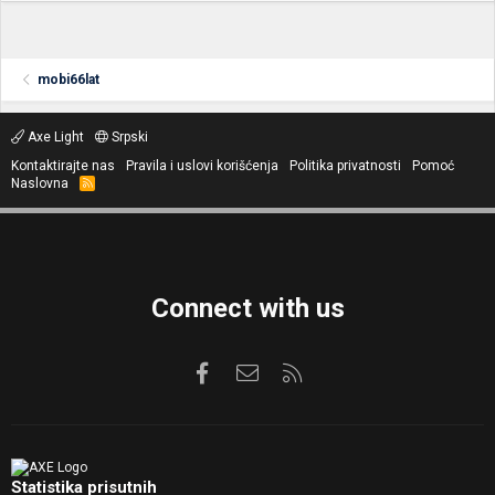
mobi66lat
Axe Light
Srpski
Kontaktirajte nas
Pravila i uslovi korišćenja
Politika privatnosti
Pomoć
Naslovna
R
S
S
Connect with us
Facebook
Kontaktirajte nas
RSS
Statistika prisutnih