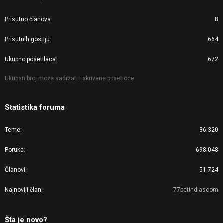
Prisutno članova
8
Prisutnih gostiju
664
Ukupno posetilaca
672
Ukupan broj može sadržati i skrivene posetioce.
Statistika foruma
Teme
36.320
Poruka
698.048
Članovi
51.724
Najnoviji član
77betindiascom
Šta je novo?