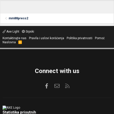
mm88press2
Axe Light
Srpski
Kontaktirajte nas
Pravila i uslovi korišćenja
Politika privatnosti
Pomoć
Naslovna
R
S
S
Connect with us
Facebook
Kontaktirajte nas
RSS
Statistika prisutnih