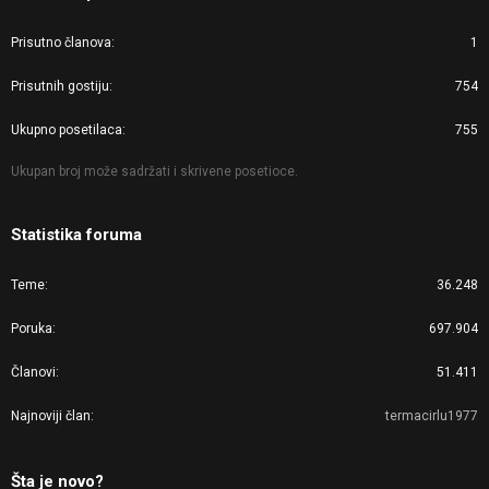
Prisutno članova
1
Prisutnih gostiju
754
Ukupno posetilaca
755
Ukupan broj može sadržati i skrivene posetioce.
Statistika foruma
Teme
36.248
Poruka
697.904
Članovi
51.411
Najnoviji član
termacirlu1977
Šta je novo?