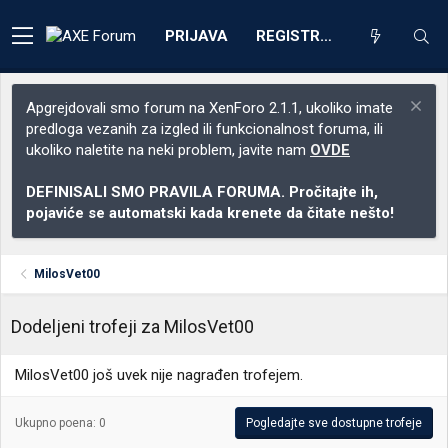
PRIJAVA
REGISTRACIJA
Apgrejdovali smo forum na XenForo 2.1.1, ukoliko imate
predloga vezanih za izgled ili funkcionalnost foruma, ili
ukoliko naletite na neki problem, javite nam
OVDE
DEFINISALI SMO PRAVILA FORUMA. Pročitajte ih,
pojaviće se automatski kada krenete da čitate nešto!
MilosVet00
Dodeljeni trofeji za MilosVet00
MilosVet00 još uvek nije nagrađen trofejem.
Ukupno poena: 0
Pogledajte sve dostupne trofeje