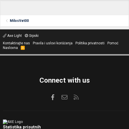
MilosVet00
Axe Light
Srpski
Kontaktirajte nas
Pravila i uslovi korišćenja
Politika privatnosti
Pomoć
Naslovna
R
S
S
Connect with us
Facebook
Kontaktirajte nas
RSS
Statistika prisutnih