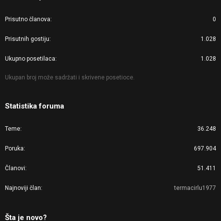
Prisutno članova
0
Prisutnih gostiju
1.028
Ukupno posetilaca
1.028
Ukupan broj može sadržati i skrivene posetioce.
Statistika foruma
Teme
36.248
Poruka
697.904
Članovi
51.411
Najnoviji član
termacirlu1977
Šta je novo?