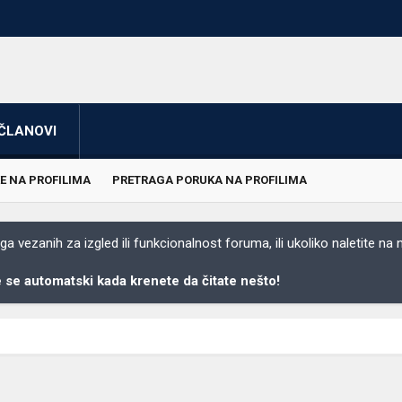
ČLANOVI
E NA PROFILIMA
PRETRAGA PORUKA NA PROFILIMA
 vezanih za izgled ili funkcionalnost foruma, ili ukoliko naletite na
se automatski kada krenete da čitate nešto!