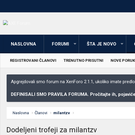
NASLOVNA
FORUMI
ŠTA JE NOVO
REGISTROVANI ČLANOVI
TRENUTNO PRISUTNI
NOVE PORUK
Apgrejdovali smo forum na XenForo 2.1.1, ukoliko imate predloga
DEFINISALI SMO PRAVILA FORUMA. Pročitajte ih, pojaviće 
Naslovna
Članovi
milantzv
Dodeljeni trofeji za milantzv