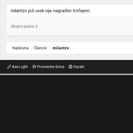
milantzv još uvek nije nagrađen trofejem.
Ukupno poena: 0
Naslovna
Članovi
milantzv
Axe Light
Promenite širina
Srpski