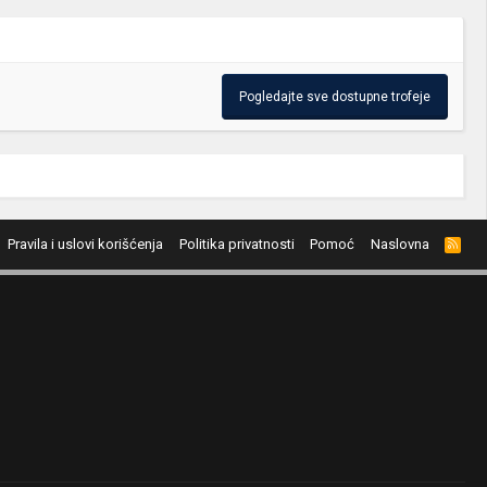
Pogledajte sve dostupne trofeje
Pravila i uslovi korišćenja
Politika privatnosti
Pomoć
Naslovna
R
S
S