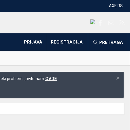
AXE.RS
Facebook
Kontakti
RS
PRIJAVA
REGISTRACIJA
PRETRAGA
 neki problem, javite nam
OVDE