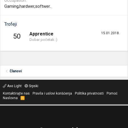
Occupation
Gaming,hardwer,softwer..
Trofeji
Apprentice
15.01.2018.
50
Dobar početak :)
Članovi
Axe Light
Srpski
Kontaktirajte nas
Pravila i uslovi korišćenja
Politika privatnosti
Pomoć
Naslovna
R
S
S