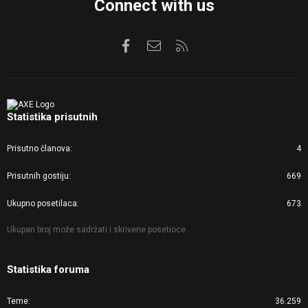
Connect with us
Facebook
Kontaktirajte nas
RSS
Statistika prisutnih
Prisutno članova
4
Prisutnih gostiju
669
Ukupno posetilaca
673
Ukupan broj može sadržati i skrivene posetioce.
Statistika foruma
Teme
36.259