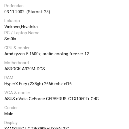
Rođendan
03.11.2002. (Starost: 23)
Lokacija
Vinkovci,Hrvatska
PC / Laptop Name
Sm0la
CPU & cooler
Amd ryzen 5 1600x, arctic cooling freezer 12
Motherboard
ASROCK A320M-DGS
RAM
HyperX Fury (2X8gb) 2666 mhz cl16
VGA & cooler
ASUS nVidia GeForce CERBERUS-GTX1050Ti-O4G
Gender
Male
Display
SAMSUNG LC27F390FHUX/EN 27''