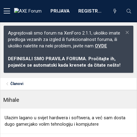
PRIJAVA
REGISTRACIJA
Apgrejdovali smo forum na XenForo 2.1.1, ukoliko imate
predloga vezanih za izgled ili funkcionalnost foruma, ili
ukoliko naletite na neki problem, javite nam
OVDE
DEFINISALI SMO PRAVILA FORUMA. Pročitajte ih,
pojaviće se automatski kada krenete da čitate nešto!
Članovi
Mihale
Ulazim lagano u svijet hardwera i softwera, a već sam dosta
dugo gamer,jako volim tehnologiju i kompjutere