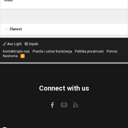
Male
Članovi
Axe Light
Srpski
Kontaktirajte nas
Pravila i uslovi korišćenja
Politika privatnosti
Pomoć
Naslovna
R
S
S
Connect with us
Facebook
Kontaktirajte nas
RSS