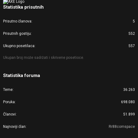
Statistika prisutnih
Prisutno članova
5
Prisutnih gostiju
552
Ukupno posetilaca
557
Ukupan broj može sadržati i skrivene posetioce.
Statistika foruma
Teme
36.263
Poruka
698.080
Članovi
51.899
Najnoviji član
Rr88comspace