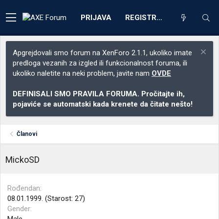
PRIJAVA
REGISTRACIJA
Apgrejdovali smo forum na XenForo 2.1.1, ukoliko imate
predloga vezanih za izgled ili funkcionalnost foruma, ili
ukoliko naletite na neki problem, javite nam
OVDE
DEFINISALI SMO PRAVILA FORUMA. Pročitajte ih,
pojaviće se automatski kada krenete da čitate nešto!
Članovi
MickoSD
Rođendan
08.01.1999. (Starost: 27)
Gender