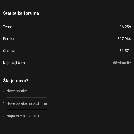
Statistika foruma
Teme
36.259
Poruka
697.966
Članovi
51.571
Najnoviji član
68winncity
Šta je novo?
Nove poruke
Nove poruke na profilima
Najnovije aktivnosti