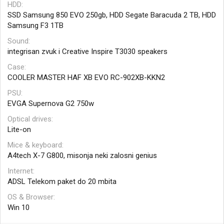
HDD
SSD Samsung 850 EVO 250gb, HDD Segate Baracuda 2 TB, HDD
Samsung F3 1TB
Sound
integrisan zvuk i Creative Inspire T3030 speakers
Case
COOLER MASTER HAF XB EVO RC-902XB-KKN2
PSU
EVGA Supernova G2 750w
Optical drives
Lite-on
Mice & keyboard
A4tech X-7 G800, misonja neki zalosni genius
Internet
ADSL Telekom paket do 20 mbita
OS & Browser
Win 10