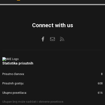
S
S
Connect with us
Facebook
Kontaktirajte nas
RSS
Statistika prisutnih
Prisutno članova
8
Prisutnih gostiju
608
Ukupno posetilaca
616
Ukupan broj može sadržati i skrivene posetioce.