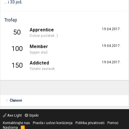
... i 33 još.
Trofeji
Apprentice
19.04.2017.
50
Dobar početak :)
Member
19.04.2017.
100
Sjajan staž
Addicted
19.04.2017.
150
Totalni zavisnik
Članovi
Axe Light
Srpski
Kontaktirajte nas
Pravila i uslovi korišćenja
Politika privatnosti
Pomoć
Naslovna
R