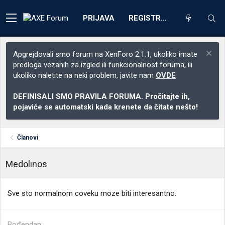
PRIJAVA
REGISTRACIJA
Apgrejdovali smo forum na XenForo 2.1.1, ukoliko imate
predloga vezanih za izgled ili funkcionalnost foruma, ili
ukoliko naletite na neki problem, javite nam
OVDE
DEFINISALI SMO PRAVILA FORUMA. Pročitajte ih,
pojaviće se automatski kada krenete da čitate nešto!
Članovi
Medolinos
Sve sto normalnom coveku moze biti interesantno.
Rođendan