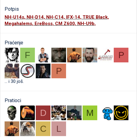
Potpis
NH-U14s, NH-D14, NH-C14, IFX-14, TRUE Black,
Megahalems, EreBoss, CM Z600, NH-U9b,
Praćenje
F
P
P
... i 30 još.
Pratioci
D
M
C
L