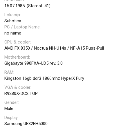
15.07.1985. (Starost: 41)
Lokacija
Subotica
PC / Laptop Name
no name
CPU & cooler
AMD FX 8350 / Noctua NH-U14s / NF-A15 Puss-Pull
Motherboard
Gigabayte 990FXA-UD5 rev. 3.0
RAM
Kingston 16gb ddr3 1866mhz HyperX Fury
VGA & cooler
R9280X-DC2 TOP
Gender
Male
Display
Samsung UE32EH5000